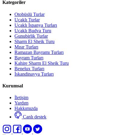
Kategoriler
Otobüslü Turlar
Uçaklı Turlar
Uçaklı İspanya Turları
Uçaklı Budva Turu
Gunubirlik Turlar
Sharm El Sheik Turu
Mısır Turları
Ramazan Bayramı Turları
Bayram Turları
Kahire Sharm El Sheik Turu
Benelux Turları
İskandinavya Turları
Kurumsal
İletişim
Yardım
Hakkımızda
Canlı destek
Select
Sitemizle ilgili deneyiminizi nasıl değerlendirirsiniz?
an
option