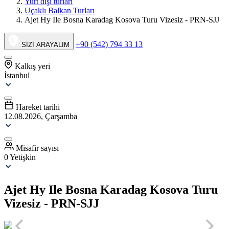
Yurt dışı turları
Uçaklı Balkan Turları
Ajet Hy Ile Bosna Karadag Kosova Turu Vizesiz - PRN-SJJ
+90 (542) 794 33 13
SİZİ ARAYALIM
Kalkış yeri
İstanbul
Hareket tarihi
12.08.2026, Çarşamba
Misafir sayısı
0 Yetişkin
Ajet Hy Ile Bosna Karadag Kosova Turu
Vizesiz - PRN-SJJ