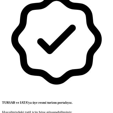
TURSAB ve IATA’ya üye resmi turizm portalıyız.
Hayalinizdeki tatil için bize güvenebilirsiniz.