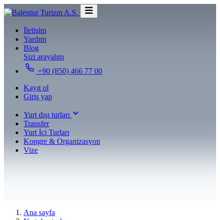
İletişim
Yardım
Blog
Sizi arayalım
+90 (850) 466 77 00
Kayıt ol
Giriş yap
Yurt dışı turları
Transfer
Yurt İçi Turları
Kongre & Organizasyon
Vize
Ana sayfa