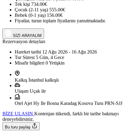
Tek kişi
734.00€
Çocuk (2-11 yaş)
555.00€
Bebek (0-1 yaş)
156.00€
Fiyatlar, turun toplam fiyatlarını yansıtmaktadır.
+90 (542) 794 33 13
SİZİ ARAYALIM
Rezervasyon detayları
Hareket tarihi
12 Ağu 2026 - 16 Ağu 2026
Tur Süresi
5 Gün, 4 Gece
Misafir bilgileri
0 Yetişkin
Kalkış
İstanbul kalkışlı
Ulaşım
Uçak ile
Otel
Ajet Hy Ile Bosna Karadag Kosova Turu PRN-SJJ
BİZE ULAŞIN
Kontenjan tükendi, farklı bir tarihe bakmayı
deneyebilirsiniz.
Bu turu paylaş