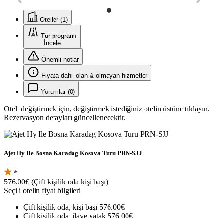
Oteller (1)
Tur programı
İncele
Önemli notlar
Fiyata dahil olan & olmayan hizmetler
Yorumlar (0)
Oteli değiştirmek için, değiştirmek istediğiniz otelin üstüne tıklayın.
Rezervasyon detayları güncellenecektir.
Ajet Hy Ile Bosna Karadag Kosova Turu PRN-SJJ
*
576.00€
(Çift kişilik oda kişi başı)
Seçili otelin fiyat bilgileri
Çift kişilik oda, kişi başı
576.00€
Çift kişilik oda, ilave yatak
576.00€