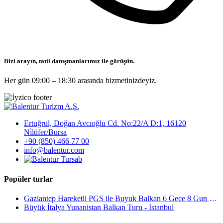
Bizi arayın, tatil danışmanlarımız ile görüşün.
Her gün 09:00 – 18:30 arasında hizmetinizdeyiz.
Ertuğrul, Doğan Avcıoğlu Cd. No:22/A D:1, 16120
Ni̇lüfer/Bursa
+90 (850) 466 77 00
info@balentur.com
Popüler turlar
Gaziantep Hareketli PGS ile Buyuk Balkan 6 Gece 8 Gun Vizesiz SKP-SKP
Büyük İtalya Yunanistan Balkan Turu - İstanbul