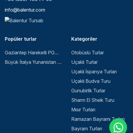
info@balentur.com
Popüler turlar
Kategoriler
Gaziantep Hareketli PGS ile Buyuk Balkan 6 Gece 8 Gun Vizesiz SKP-SKP
Otobüslü Turlar
Büyük İtalya Yunanistan Balkan Turu - İstanbul
Uçaklı Turlar
Uçaklı İspanya Turları
Uçaklı Budva Turu
Gunubirlik Turlar
Select
Sitemizle ilgili deneyiminizi nasıl değerlendirirsiniz?
Sharm El Sheik Turu
an
option
Mısır Turları
from
1
Ramazan Bayramı Turları
Memnun değilim
Çok memnunum
to
Bayram Turları
5,
Next