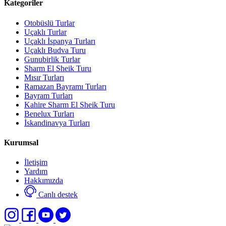
Kategoriler
Otobüslü Turlar
Uçaklı Turlar
Uçaklı İspanya Turları
Uçaklı Budva Turu
Gunubirlik Turlar
Sharm El Sheik Turu
Mısır Turları
Ramazan Bayramı Turları
Bayram Turları
Kahire Sharm El Sheik Turu
Benelux Turları
İskandinavya Turları
Kurumsal
İletişim
Yardım
Hakkımızda
Canlı destek
Select
Sitemizle ilgili deneyiminizi nasıl değerlendirirsiniz?
an
option