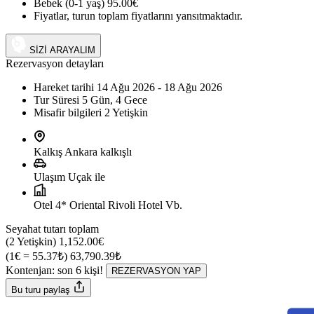
Bebek (0-1 yaş)
95.00€
Fiyatlar, turun toplam fiyatlarını yansıtmaktadır.
+90 (542) 794 33 13
SİZİ ARAYALIM
Rezervasyon detayları
Hareket tarihi
14 Ağu 2026 - 18 Ağu 2026
Tur Süresi
5 Gün, 4 Gece
Misafir bilgileri
2 Yetişkin
Kalkış
Ankara kalkışlı
Ulaşım
Uçak ile
Otel
4* Oriental Rivoli Hotel Vb.
Seyahat tutarı toplam
(2 Yetişkin)
1,152.00€
(1€ = 55.37₺)
63,790.39₺
Kontenjan: son
6
kişi!
REZERVASYON YAP
Bu turu paylaş