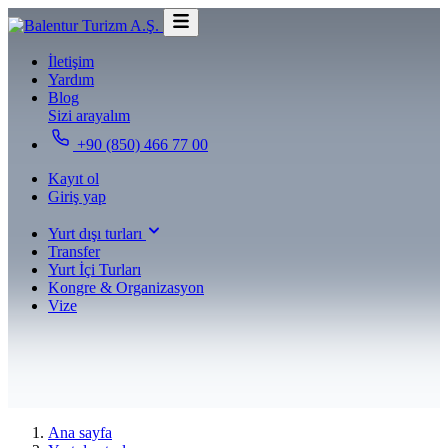
İletişim
Yardım
Blog
Sizi arayalım
+90 (850) 466 77 00
Kayıt ol
Giriş yap
Yurt dışı turları
Transfer
Yurt İçi Turları
Kongre & Organizasyon
Vize
Ana sayfa