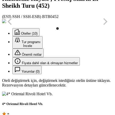
Sheikh Turu (452)
(ESB-SSH / SSH-ESB) BTB0452
Oteller (10)
Tur programı
İncele
Önemli notlar
Fiyata dahil olan & olmayan hizmetler
Yorumlar (0)
Oteli değiştirmek için, değiştirmek istediğiniz otelin üstüne tıklayın.
Rezervasyon detayları güncellenecektir.
4* Oriental Rivoli Hotel Vb.
*