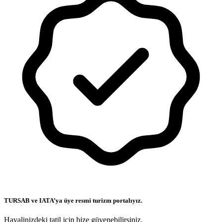
TURSAB ve IATA’ya üye resmi turizm portalıyız.
Hayalinizdeki tatil için bize güvenebilirsiniz.