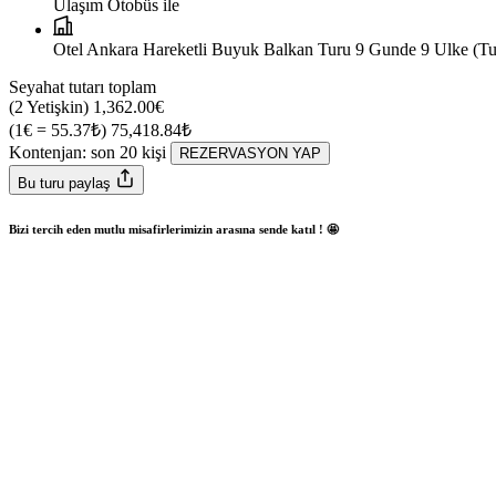
Ulaşım
Otobüs ile
Otel
Ankara Hareketli Buyuk Balkan Turu 9 Gunde 9 Ulke (Tum
Seyahat tutarı toplam
(2 Yetişkin)
1,362.00€
(1€ = 55.37₺)
75,418.84₺
Kontenjan: son
20
kişi
REZERVASYON YAP
Bu turu paylaş
Bizi tercih eden mutlu misafirlerimizin arasına sende katıl ! 🤩