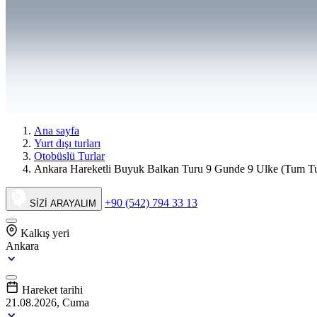
Ana sayfa
Yurt dışı turları
Otobüslü Turlar
Ankara Hareketli Buyuk Balkan Turu 9 Gunde 9 Ulke (Tum Tur
+90 (542) 794 33 13
SİZİ ARAYALIM
Kalkış yeri
Ankara
Hareket tarihi
21.08.2026, Cuma