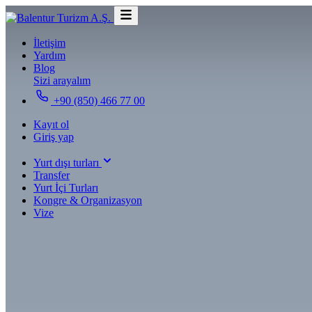
İletişim
Yardım
Blog
Sizi arayalım
+90 (850) 466 77 00
Kayıt ol
Giriş yap
Yurt dışı turları
Transfer
Yurt İçi Turları
Kongre & Organizasyon
Vize