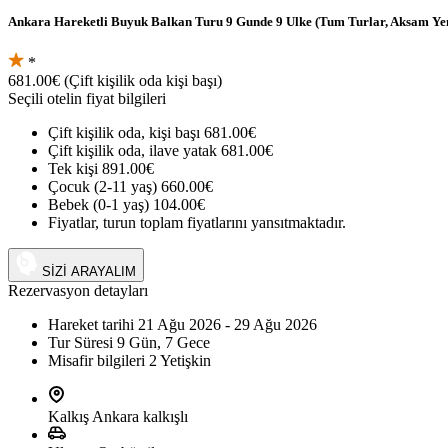
Ankara Hareketli Buyuk Balkan Turu 9 Gunde 9 Ulke (Tum Turlar, Aksam Yem
*
681.00€
(Çift kişilik oda kişi başı)
Seçili otelin fiyat bilgileri
Çift kişilik oda, kişi başı
681.00€
Çift kişilik oda, ilave yatak
681.00€
Tek kişi
891.00€
Çocuk (2-11 yaş)
660.00€
Bebek (0-1 yaş)
104.00€
Fiyatlar, turun toplam fiyatlarını yansıtmaktadır.
+90 (542) 794 33 13
SİZİ ARAYALIM
Rezervasyon detayları
Hareket tarihi
21 Ağu 2026 - 29 Ağu 2026
Tur Süresi
9 Gün, 7 Gece
Misafir bilgileri
2 Yetişkin
Kalkış
Ankara kalkışlı