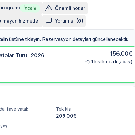
 programı
Önemli notlar
İncele
 olmayan hizmetler
Yorumlar (0)
otelin üstüne tıklayın. Rezervasyon detayları güncellenecektir.
156.00€
atolar Turu -2026
(Çift kişilik oda kişi başı)
oda, ilave yatak
Tek kişi
209.00€
 yaş)