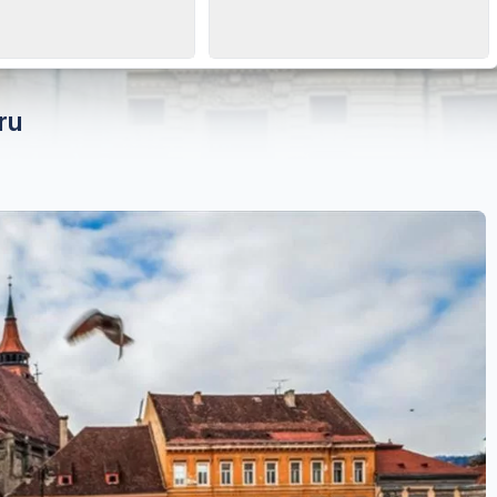
t tarihi
Misafir sayısı
026, Perşembe
2 Yetişkin
ru