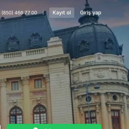
Kayıt ol
Giriş yap
 (850) 466 77 00