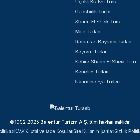
Uçaklı Budva Turu
Gunubirlik Turlar
Sharm El Sheik Turu
Mısır Turları
Ramazan Bayramı Turları
Bayram Turları
Kahire Sharm El Sheik Turu
Benelux Turları
İskandinavya Turları
©1992-2025
Balentur Turizm A.Ş.
tüm hakları saklıdır.
litikası
K.V.K.K.
İptal ve İade Koşulları
Site Kullanım Şartları
Gizlilik Poli