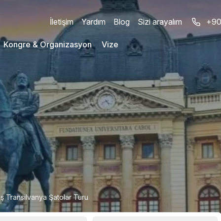
İletişim
Yardım
Blog
Sizi arayalım
+90
Kongre & Organizasyon
Vize
ş Transilvanya Şatolar Turu