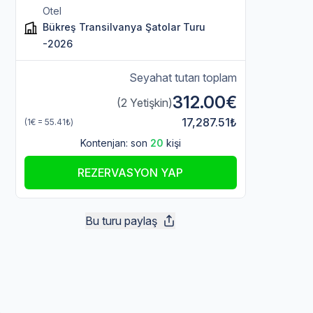
Otel
Bükreş Transilvanya Şatolar Turu
-2026
Seyahat tutarı toplam
312.00€
(2 Yetişkin)
17,287.51₺
(1€ = 55.41₺)
Kontenjan: son
20
kişi
REZERVASYON YAP
Bu turu paylaş