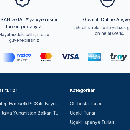
SAB ve IATA’ya üye resmi
Güvenli Online Alışve
turizm portalıyız.
256 bit şifreleme ile yüksek g
online alışveriş.
Hayalinizdeki tatil için bize
güvenebilirsiniz.
r turlar
Kategoriler
Gaziantep Hareketli PGS ile Buyuk Balkan 6 Gece 8 Gun Vizesiz SKP-SKP
Otobüslü Turlar
Büyük İtalya Yunanistan Balkan Turu - İstanbul
Uçaklı Turlar
Uçaklı İspanya Turları