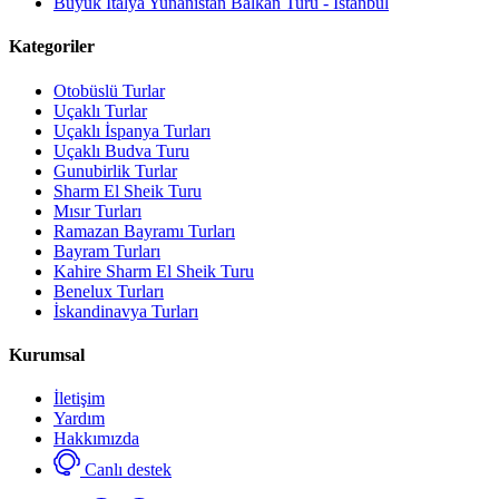
Büyük İtalya Yunanistan Balkan Turu - İstanbul
Kategoriler
Otobüslü Turlar
Uçaklı Turlar
Uçaklı İspanya Turları
Uçaklı Budva Turu
Gunubirlik Turlar
Sharm El Sheik Turu
Mısır Turları
Ramazan Bayramı Turları
Bayram Turları
Kahire Sharm El Sheik Turu
Benelux Turları
İskandinavya Turları
Kurumsal
İletişim
Yardım
Hakkımızda
Canlı destek
Select
Sitemizle ilgili deneyiminizi nasıl değerlendirirsiniz?