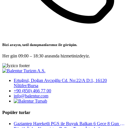
Bizi arayın, tatil danışmanlarımız ile görüşün.
Her gün 09:00 – 18:30 arasında hizmetinizdeyiz.
Ertuğrul, Doğan Avcıoğlu Cd. No:22/A D:1, 16120
Ni̇lüfer/Bursa
+90 (850) 466 77 00
info@balentur.com
Popüler turlar
Gaziantep Hareketli PGS ile Buyuk Balkan 6 Gece 8 Gun Vizesiz SKP-SKP