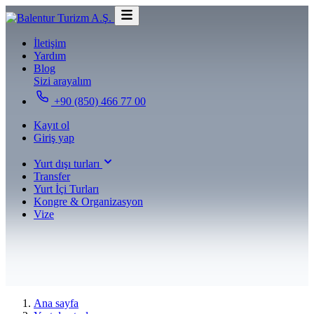
İletişim
Yardım
Blog
Sizi arayalım
+90 (850) 466 77 00
Kayıt ol
Giriş yap
Yurt dışı turları
Transfer
Yurt İçi Turları
Kongre & Organizasyon
Vize
Ana sayfa