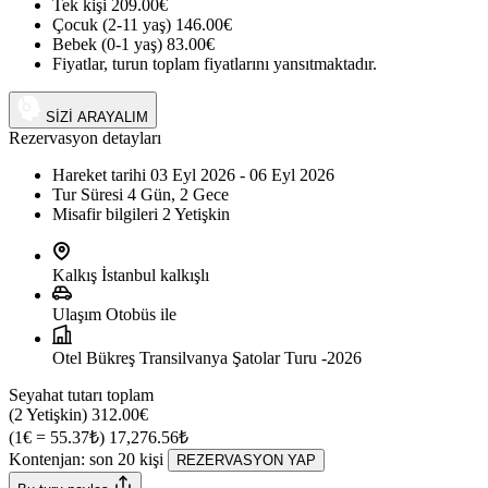
Tek kişi
209.00€
Çocuk (2-11 yaş)
146.00€
Bebek (0-1 yaş)
83.00€
Fiyatlar, turun toplam fiyatlarını yansıtmaktadır.
+90 (542) 794 33 13
SİZİ ARAYALIM
Rezervasyon detayları
Hareket tarihi
03 Eyl 2026 - 06 Eyl 2026
Tur Süresi
4 Gün, 2 Gece
Misafir bilgileri
2 Yetişkin
Kalkış
İstanbul kalkışlı
Ulaşım
Otobüs ile
Otel
Bükreş Transilvanya Şatolar Turu -2026
Seyahat tutarı toplam
(2 Yetişkin)
312.00€
(1€ = 55.37₺)
17,276.56₺
Kontenjan: son
20
kişi
REZERVASYON YAP