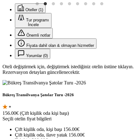
Oteller (1)
Tur programı
İncele
Önemli notlar
Fiyata dahil olan & olmayan hizmetler
Yorumlar (0)
Oteli değiştirmek için, değiştirmek istediğiniz otelin üstüne tıklayın.
Rezervasyon detayları güncellenecektir.
Bükreş Transilvanya Şatolar Turu -2026
*
156.00€
(Çift kişilik oda kişi başı)
Seçili otelin fiyat bilgileri
Çift kişilik oda, kişi başı
156.00€
Çift kişilik oda, ilave yatak
156.00€