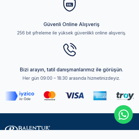
Güvenli Online Alışveriş
256 bit şifreleme ile yüksek güvenlikli online alışveriş.
Bizi arayın, tatil danışmanlarımız ile görüşün.
Her gün 09:00 – 18:30 arasında hizmetinizdeyiz.
Select
Sitemizle ilgili deneyiminizi nasıl değerlendirirsiniz?
an
option
from
1
Memnun değilim
Çok memnunum
to
5,
Next
with
1
being