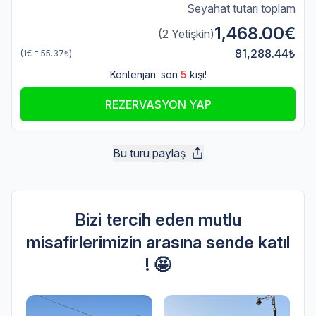
Seyahat tutarı toplam
1,468.00€
(2 Yetişkin)
81,288.44₺
(1€ = 55.37₺)
Kontenjan: son
5
kişi!
REZERVASYON YAP
Bu turu paylaş
Bizi tercih eden mutlu
misafirlerimizin arasına sende katıl
! 🤩