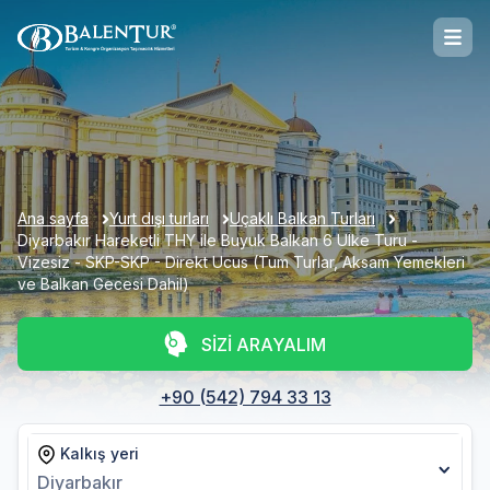
Ana sayfa
Yurt dışı turları
Uçaklı Balkan Turları
Diyarbakır Hareketli THY ile Buyuk Balkan 6 Ulke Turu -
Vizesiz - SKP-SKP - Direkt Ucus (Tum Turlar, Aksam Yemekleri
ve Balkan Gecesi Dahil)
SİZİ ARAYALIM
+90 (542) 794 33 13
Kalkış yeri
Diyarbakır