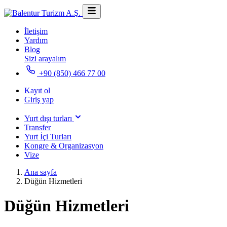
İletişim
Yardım
Blog
Sizi arayalım
+90 (850) 466 77 00
Kayıt ol
Giriş yap
Yurt dışı turları
Transfer
Yurt İçi Turları
Kongre & Organizasyon
Vize
Ana sayfa
Düğün Hizmetleri
Düğün Hizmetleri