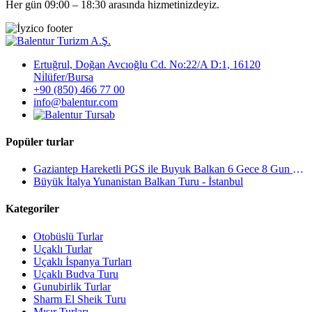
Her gün 09:00 – 18:30 arasında hizmetinizdeyiz.
Ertuğrul, Doğan Avcıoğlu Cd. No:22/A D:1, 16120
Ni̇lüfer/Bursa
+90 (850) 466 77 00
info@balentur.com
Popüler turlar
Gaziantep Hareketli PGS ile Buyuk Balkan 6 Gece 8 Gun Vizesiz SKP-SKP
Büyük İtalya Yunanistan Balkan Turu - İstanbul
Kategoriler
Otobüslü Turlar
Uçaklı Turlar
Uçaklı İspanya Turları
Uçaklı Budva Turu
Gunubirlik Turlar
Sharm El Sheik Turu
Mısır Turları