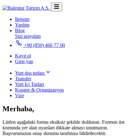
İletişim
Yardım
Blog
Sizi arayalım
+90 (850) 466 77 00
Kayıt ol
Giriş yap
Yurt dışı turları
Transfer
Yurt İçi Turları
Kongre & Organizasyon
Vize
Merhaba,
Lütfen aşağıdaki formu eksiksiz şekilde doldurun. Formun üst
kısmında yer alan uyarıları dikkate almayı unutmayın.
Başvurunuzun onay durumu tarafınıza bildirilecektir.