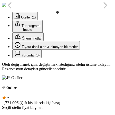
Oteller (1)
Tur programı
İncele
Önemli notlar
Fiyata dahil olan & olmayan hizmetler
Yorumlar (0)
Oteli değiştirmek için, değiştirmek istediğiniz otelin üstüne tıklayın.
Rezervasyon detayları güncellenecektir.
4* Oteller
*
1,731.00€
(Çift kişilik oda kişi başı)
Seçili otelin fiyat bilgileri