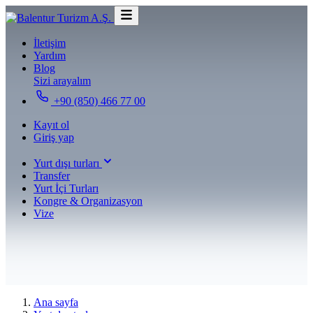
İletişim
Yardım
Blog
Sizi arayalım
+90 (850) 466 77 00
Kayıt ol
Giriş yap
Yurt dışı turları
Transfer
Yurt İçi Turları
Kongre & Organizasyon
Vize
Ana sayfa