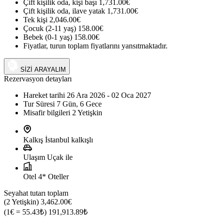
Çift kişilik oda, kişi başı
1,731.00€
Çift kişilik oda, ilave yatak
1,731.00€
Tek kişi
2,046.00€
Çocuk (2-11 yaş)
158.00€
Bebek (0-1 yaş)
158.00€
Fiyatlar, turun toplam fiyatlarını yansıtmaktadır.
+90 (542) 794 33 13
SİZİ ARAYALIM
Rezervasyon detayları
Hareket tarihi
26 Ara 2026 - 02 Oca 2027
Tur Süresi
7 Gün, 6 Gece
Misafir bilgileri
2 Yetişkin
Kalkış
İstanbul kalkışlı
Ulaşım
Uçak ile
Otel
4* Oteller
Seyahat tutarı toplam
(2 Yetişkin)
3,462.00€
(1€ = 55.43₺)
191,913.89₺