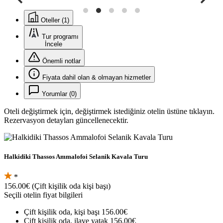
Oteller (1)
Tur programı
İncele
Önemli notlar
Fiyata dahil olan & olmayan hizmetler
Yorumlar (0)
Oteli değiştirmek için, değiştirmek istediğiniz otelin üstüne tıklayın.
Rezervasyon detayları güncellenecektir.
Halkidiki Thassos Ammalofoi Selanik Kavala Turu
*
156.00€
(Çift kişilik oda kişi başı)
Seçili otelin fiyat bilgileri
Çift kişilik oda, kişi başı
156.00€
Çift kişilik oda, ilave yatak
156.00€