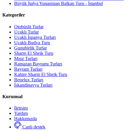
Büyük İtalya Yunanistan Balkan Turu - İstanbul
Kategoriler
Otobüslü Turlar
Uçaklı Turlar
Uçaklı İspanya Turları
Uçaklı Budva Turu
Gunubirlik Turlar
Sharm El Sheik Turu
Mısır Turları
Ramazan Bayramı Turları
Bayram Turları
Kahire Sharm El Sheik Turu
Benelux Turları
İskandinavya Turları
Kurumsal
İletişim
Yardım
Hakkımızda
Canlı destek
Select
Sitemizle ilgili deneyiminizi nasıl değerlendirirsiniz?