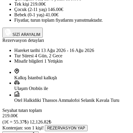
Tek kişi
219.00€
Çocuk (2-11 yaş)
146.00€
Bebek (0-1 yaş)
41.00€
Fiyatlar, turun toplam fiyatlarını yansıtmaktadır.
+90 (542) 794 33 13
SİZİ ARAYALIM
Rezervasyon detayları
Hareket tarihi
13 Ağu 2026 - 16 Ağu 2026
Tur Süresi
4 Gün, 2 Gece
Misafir bilgileri
1 Yetişkin
Kalkış
İstanbul kalkışlı
Ulaşım
Otobüs ile
Otel
Halkidiki Thassos Ammalofoi Selanik Kavala Turu
Seyahat tutarı toplam
219.00€
(1€ = 55.37₺)
12,126.82₺
Kontenjan: son
1
kişi!
REZERVASYON YAP