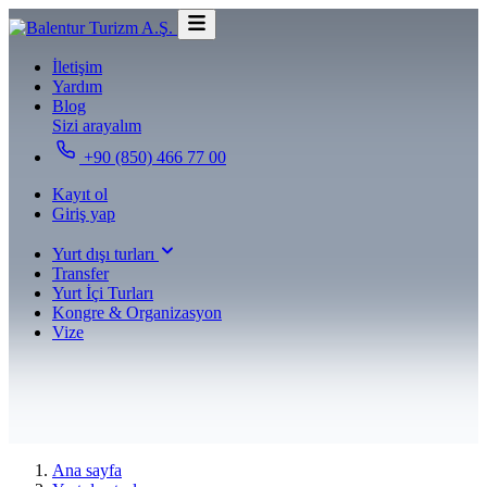
İletişim
Yardım
Blog
Sizi arayalım
+90 (850) 466 77 00
Kayıt ol
Giriş yap
Yurt dışı turları
Transfer
Yurt İçi Turları
Kongre & Organizasyon
Vize
Ana sayfa