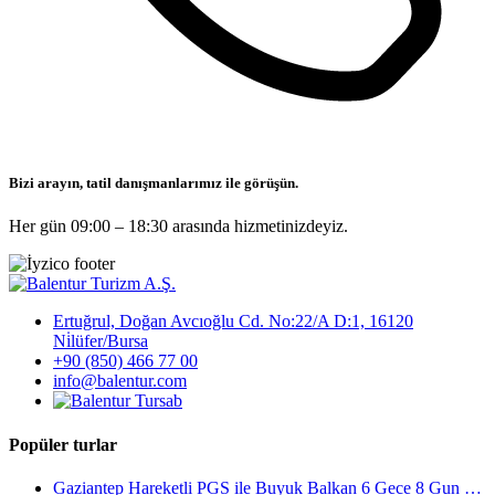
Bizi arayın, tatil danışmanlarımız ile görüşün.
Her gün 09:00 – 18:30 arasında hizmetinizdeyiz.
Ertuğrul, Doğan Avcıoğlu Cd. No:22/A D:1, 16120
Ni̇lüfer/Bursa
+90 (850) 466 77 00
info@balentur.com
Popüler turlar
Gaziantep Hareketli PGS ile Buyuk Balkan 6 Gece 8 Gun Vizesiz SKP-SKP