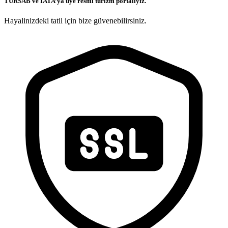
TURSAB ve IATA’ya üye resmi turizm portalıyız.
Hayalinizdeki tatil için bize güvenebilirsiniz.