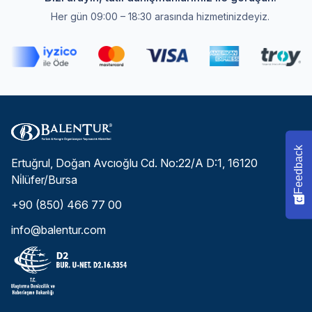
Her gün 09:00 – 18:30 arasında hizmetinizdeyiz.
Feedback
Ertuğrul, Doğan Avcıoğlu Cd. No:22/A D:1, 16120
Ni̇lüfer/Bursa
+90 (850) 466 77 00
info@balentur.com