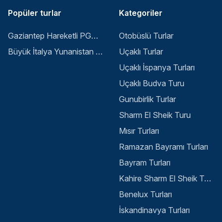
Popüler turlar
Kategoriler
Gaziantep Hareketli PGS ile Buyuk Balkan 6 Gece 8 Gun Vizesiz SKP-SKP
Otobüslü Turlar
Büyük İtalya Yunanistan Balkan Turu - İstanbul
Uçaklı Turlar
Uçaklı İspanya Turları
Uçaklı Budva Turu
Gunubirlik Turlar
Sharm El Sheik Turu
Mısır Turları
Ramazan Bayramı Turları
Bayram Turları
Kahire Sharm El Sheik Turu
Benelux Turları
İskandinavya Turları