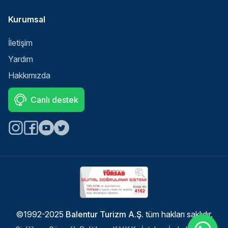
Kurumsal
İletişim
Yardım
Hakkımızda
Canlı destek
Select
Sitemizle ilgili deneyiminizi nasıl değerlendirirsiniz?
an
option
from
©1992-2025
Balentur Turizm A.Ş.
tüm hakları saklıdır.
1
Memnun değilim
Çok memnunum
to