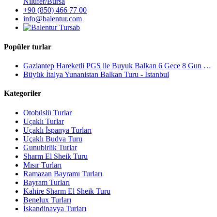
Ni̇lüfer/Bursa
+90 (850) 466 77 00
info@balentur.com
Popüler turlar
Gaziantep Hareketli PGS ile Buyuk Balkan 6 Gece 8 Gun Vizesiz SKP-SKP
Büyük İtalya Yunanistan Balkan Turu - İstanbul
Kategoriler
Otobüslü Turlar
Uçaklı Turlar
Uçaklı İspanya Turları
Uçaklı Budva Turu
Gunubirlik Turlar
Sharm El Sheik Turu
Mısır Turları
Ramazan Bayramı Turları
Bayram Turları
Kahire Sharm El Sheik Turu
Benelux Turları
İskandinavya Turları