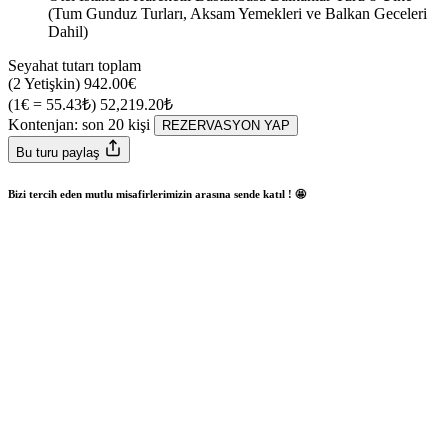
(Tum Gunduz Turları, Aksam Yemekleri ve Balkan Geceleri
Dahil)
Seyahat tutarı toplam
(2 Yetişkin)
942.00€
(1€ = 55.43₺)
52,219.20₺
Kontenjan: son
20
kişi
REZERVASYON YAP
Bu turu paylaş
Bizi tercih eden mutlu misafirlerimizin arasına sende katıl ! 🤩