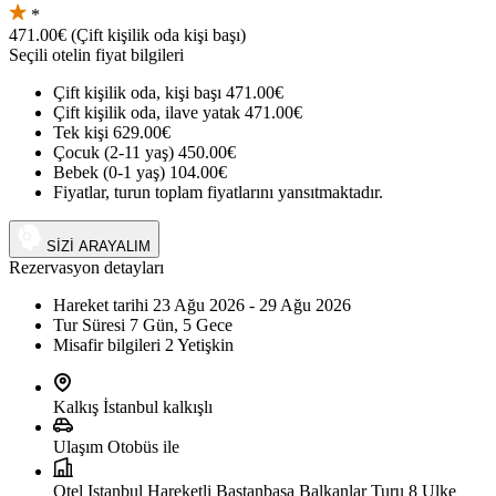
*
471.00€
(Çift kişilik oda kişi başı)
Seçili otelin fiyat bilgileri
Çift kişilik oda, kişi başı
471.00€
Çift kişilik oda, ilave yatak
471.00€
Tek kişi
629.00€
Çocuk (2-11 yaş)
450.00€
Bebek (0-1 yaş)
104.00€
Fiyatlar, turun toplam fiyatlarını yansıtmaktadır.
+90 (542) 794 33 13
SİZİ ARAYALIM
Rezervasyon detayları
Hareket tarihi
23 Ağu 2026 - 29 Ağu 2026
Tur Süresi
7 Gün, 5 Gece
Misafir bilgileri
2 Yetişkin
Kalkış
İstanbul kalkışlı
Ulaşım
Otobüs ile
Otel
Istanbul Hareketli Bastanbasa Balkanlar Turu 8 Ulke