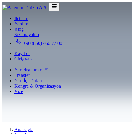
İletişim
Yardım
Blog
Sizi arayalım
+90 (850) 466 77 00
Kayıt ol
Giriş yap
Yurt dışı turları
Transfer
Yurt İçi Turları
Kongre & Organizasyon
Vize
Ana sayfa