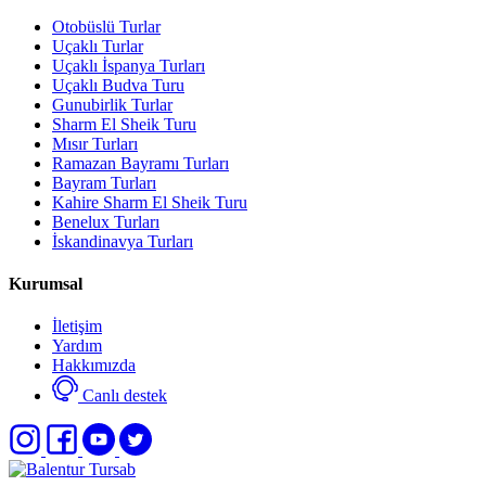
Otobüslü Turlar
Uçaklı Turlar
Uçaklı İspanya Turları
Uçaklı Budva Turu
Gunubirlik Turlar
Sharm El Sheik Turu
Mısır Turları
Ramazan Bayramı Turları
Bayram Turları
Kahire Sharm El Sheik Turu
Benelux Turları
İskandinavya Turları
Kurumsal
İletişim
Yardım
Hakkımızda
Canlı destek
Select
Sitemizle ilgili deneyiminizi nasıl değerlendirirsiniz?
an
option
from