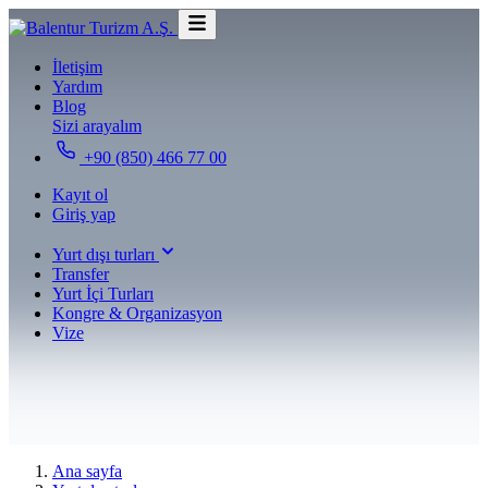
İletişim
Yardım
Blog
Sizi arayalım
+90 (850) 466 77 00
Kayıt ol
Giriş yap
Yurt dışı turları
Transfer
Yurt İçi Turları
Kongre & Organizasyon
Vize
Ana sayfa