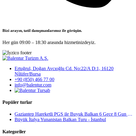
Bizi arayın, tatil danışmanlarımız ile görüşün.
Her gün 09:00 – 18:30 arasında hizmetinizdeyiz.
Ertuğrul, Doğan Avcıoğlu Cd. No:22/A D:1, 16120
Ni̇lüfer/Bursa
+90 (850) 466 77 00
info@balentur.com
Popüler turlar
Gaziantep Hareketli PGS ile Buyuk Balkan 6 Gece 8 Gun Vizesiz SKP-SKP
Büyük İtalya Yunanistan Balkan Turu - İstanbul
Kategoriler