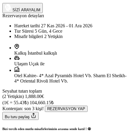
+90 (542) 794 33 13
SİZİ ARAYALIM
Rezervasyon detayları
Hareket tarihi
27 Kas 2026 - 01 Ara 2026
Tur Süresi
5 Gün, 4 Gece
Misafir bilgileri
2 Yetişkin
Kalkış
İstanbul kalkışlı
Ulaşım
Uçak ile
Otel
Kahire- 4* Azal Pyramids Hotel Vb. Sharm El Sheikh-
4* Oriental Rivoli Hotel Vb.
Seyahat tutarı toplam
(2 Yetişkin)
1,888.00€
(1€ = 55.43₺)
104,660.15₺
Kontenjan: son
3
kişi!
REZERVASYON YAP
Bu turu paylaş
Bizi tercih eden mutlu misafirlerimizin arasına sende katıl ! 🤩