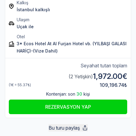
Kalkış
İstanbul kalkışlı
Ulaşım
Uçak ile
Otel
3* Ecos Hotel At Al Furjan Hotel vb. (YILBAŞI GALASI
HARİÇ)-(Vize Dahil)
Seyahat tutarı toplam
1,972.00€
(2 Yetişkin)
109,196.74₺
(1€ = 55.37₺)
Kontenjan: son
30
kişi
REZERVASYON YAP
Bu turu paylaş