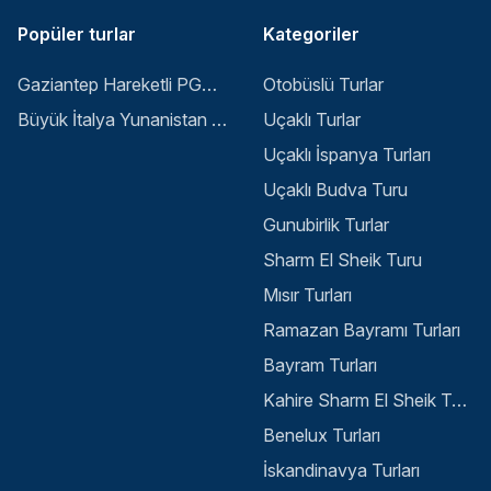
Popüler turlar
Kategoriler
Gaziantep Hareketli PGS ile Buyuk Balkan 6 Gece 8 Gun Vizesiz SKP-SKP
Otobüslü Turlar
Büyük İtalya Yunanistan Balkan Turu - İstanbul
Uçaklı Turlar
Uçaklı İspanya Turları
Uçaklı Budva Turu
Gunubirlik Turlar
Sharm El Sheik Turu
Mısır Turları
Ramazan Bayramı Turları
Bayram Turları
Kahire Sharm El Sheik Turu
Benelux Turları
İskandinavya Turları