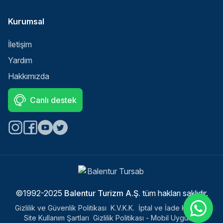
Kurumsal
İletişim
Yardım
Hakkımızda
Canlı destek
Select
Sitemizle ilgili deneyiminizi nasıl değerlendirirsiniz?
an
option
from
©1992-2025
Balentur Turizm A.Ş.
tüm hakları saklıdır.
1
Memnun değilim
Çok memnunum
to
Gizlilik ve Güvenlik Politikası
K.V.K.K.
İptal ve İade Koşulları
5,
Next
Site Kullanım Şartları
Gizlilik Politikası - Mobil Uygulama
with