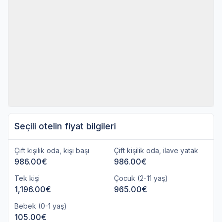
5* C Central Hotel & Resort The Palm Hotel
vb. (YILBAŞI GALASI DAHİL)-(Vize Hariç)
*
1,731.00€
(Çift kişilik oda kişi başı)
Seçili otelin fiyat bilgileri
Çift kişilik oda, kişi başı
Çift kişilik oda, ilave yatak
986.00€
986.00€
Tek kişi
Çocuk (2-11 yaş)
1,196.00€
965.00€
Bebek (0-1 yaş)
105.00€