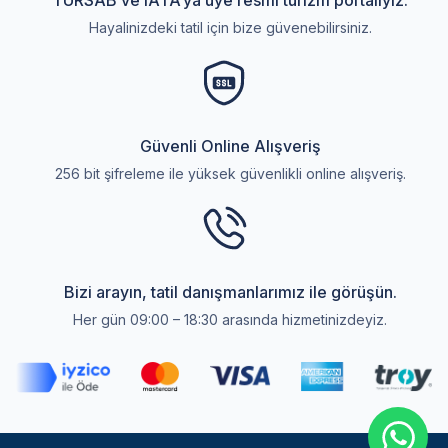
TURSAB ve IATA’ya üye resmi turizm portalıyız.
Hayalinizdeki tatil için bize güvenebilirsiniz.
Güvenli Online Alışveriş
256 bit şifreleme ile yüksek güvenlikli online alışveriş.
Bizi arayın, tatil danışmanlarımız ile görüşün.
Her gün 09:00 – 18:30 arasında hizmetinizdeyiz.
Select
Sitemizle ilgili deneyiminizi nasıl değerlendirirsiniz?
an
option
from
1
Memnun değilim
Çok memnunum
to
5,