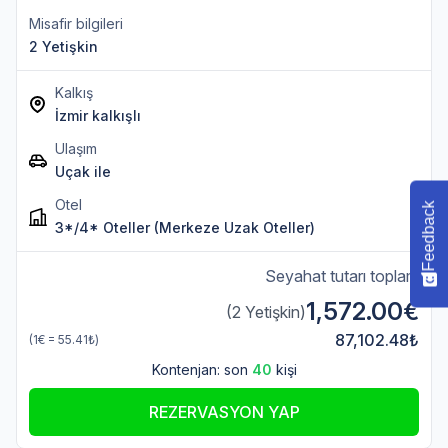
Misafir bilgileri
2 Yetişkin
Kalkış
İzmir kalkışlı
Ulaşım
Uçak ile
Otel
Feedback
3*/4* Oteller (Merkeze Uzak Oteller)
Seyahat tutarı toplam
1,572.00€
(2 Yetişkin)
87,102.48₺
(1€ = 55.41₺)
Kontenjan: son
40
kişi
REZERVASYON YAP