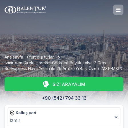
Ana sayfa
Yurt dışı turları
İzmir'den Direkt Hareket Görkemli Büyük İtalya 7 Gece -
SunExpress Hava Yolları ile 26 Aralık (YılBaşı Özel) (MXP-MXP)
SİZİ ARAYALIM
+90 (542) 794 33 13
Kalkış yeri
İzmir