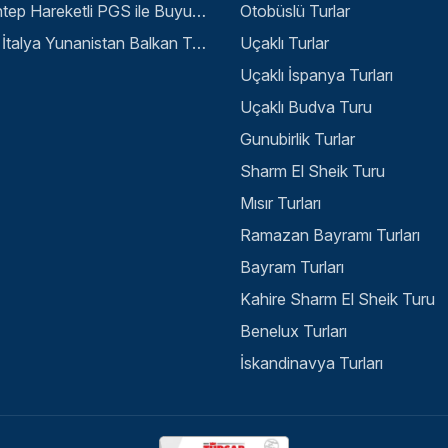
Gaziantep Hareketli PGS ile Buyuk Balkan 6 Gece 8 Gun Vizesiz SKP-SKP
Otobüslü Turlar
Büyük İtalya Yunanistan Balkan Turu - İstanbul
Uçaklı Turlar
Uçaklı İspanya Turları
Uçaklı Budva Turu
Gunubirlik Turlar
Sharm El Sheik Turu
Mısır Turları
Ramazan Bayramı Turları
Bayram Turları
Kahire Sharm El Sheik Turu
Benelux Turları
İskandinavya Turları