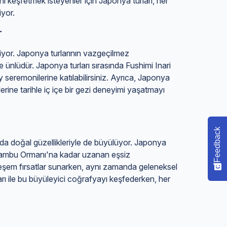
ini keşfetmek isteyenler için Japonya turları, her
yor.
r
ekiyor. Japonya turlarının vazgeçilmez
e ünlüdür. Japonya turları sırasında Fushimi Inari
y seremonilerine katılabilirsiniz. Ayrıca, Japonya
lerine tarihle iç içe bir gezi deneyimi yaşatmayı
Feedback
anda doğal güzellikleriyle de büyülüyor. Japonya
 Bambu Ormanı'na kadar uzanan eşsiz
hteşem fırsatlar sunarken, aynı zamanda geleneksel
rı ile bu büyüleyici coğrafyayı keşfederken, her