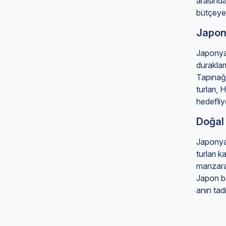
arasında
bütçeye 
Japony
Japonya 
duraklar
Tapınağı
turları,
hedefliy
Doğal 
Japonya 
turları
manzaral
Japon ba
anın ta