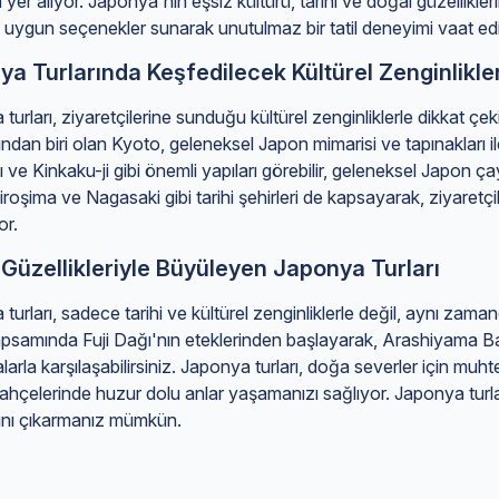
 yer alıyor. Japonya'nın eşsiz kültürü, tarihi ve doğal güzellikler
uygun seçenekler sunarak unutulmaz bir tatil deneyimi vaat edi
a Turlarında Keşfedilecek Kültürel Zenginlikle
turları, ziyaretçilerine sunduğu kültürel zenginliklerle dikkat ç
ından biri olan Kyoto, geleneksel Japon mimarisi ve tapınakları il
 ve Kinkaku-ji gibi önemli yapıları görebilir, geleneksel Japon ça
 Hiroşima ve Nagasaki gibi tarihi şehirleri de kapsayarak, ziyaretçi
or.
Güzellikleriyle Büyüleyen Japonya Turları
turları, sadece tarihi ve kültürel zenginliklerle değil, aynı zam
 kapsamında Fuji Dağı'nın eteklerinden başlayarak, Arashiyama
arla karşılaşabilirsiniz. Japonya turları, doğa severler için mu
hçelerinde huzur dolu anlar yaşamanızı sağlıyor. Japonya turla
dını çıkarmanız mümkün.