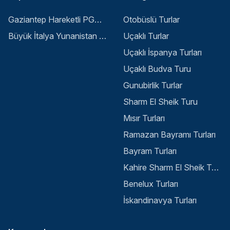
Gaziantep Hareketli PGS ile Buyuk Balkan 6 Gece 8 Gun Vizesiz SKP-SKP
Otobüslü Turlar
Büyük İtalya Yunanistan Balkan Turu - İstanbul
Uçaklı Turlar
Uçaklı İspanya Turları
Uçaklı Budva Turu
Gunubirlik Turlar
Sharm El Sheik Turu
Mısır Turları
Ramazan Bayramı Turları
Bayram Turları
Kahire Sharm El Sheik Turu
Benelux Turları
İskandinavya Turları