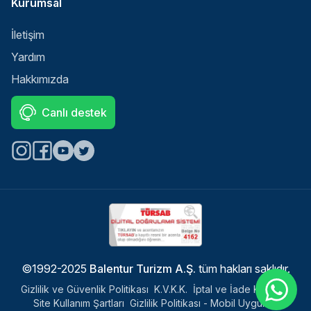
Kurumsal
İletişim
Yardım
Hakkımızda
Canlı destek
Select
Sitemizle ilgili deneyiminizi nasıl değerlendirirsiniz?
an
option
from
©1992-2025
Balentur Turizm A.Ş.
tüm hakları saklıdır.
1
Memnun değilim
Çok memnunum
to
Gizlilik ve Güvenlik Politikası
K.V.K.K.
İptal ve İade Koşulları
5,
Next
Site Kullanım Şartları
Gizlilik Politikası - Mobil Uygulama
with