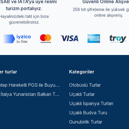
SAB ve IATA’ya üye resmi
Güvenli Online Alışve
turizm portalıyız.
256 bit şifreleme ile yüksek g
online alışveriş.
Hayalinizdeki tatil için bize
güvenebilirsiniz.
r turlar
Kategoriler
Gaziantep Hareketli PGS ile Buyuk Balkan 6 Gece 8 Gun Vizesiz SKP-SKP
Otobüslü Turlar
Büyük İtalya Yunanistan Balkan Turu - İstanbul
Uçaklı Turlar
Uçaklı İspanya Turları
Uçaklı Budva Turu
Gunubirlik Turlar