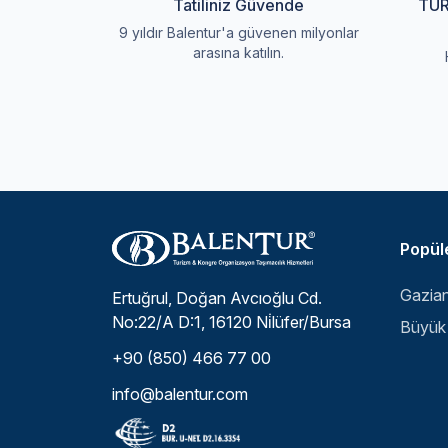
Tatiliniz Güvende
TUR
9 yıldır Balentur'a güvenen milyonlar
arasına katılın.
Popüle
Ertuğrul, Doğan Avcıoğlu Cd.
No:22/A D:1, 16120 Ni̇lüfer/Bursa
+90 (850) 466 77 00
info@balentur.com