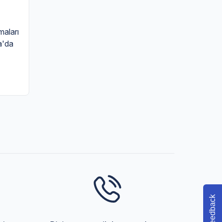
maları
sa'da
Feedback