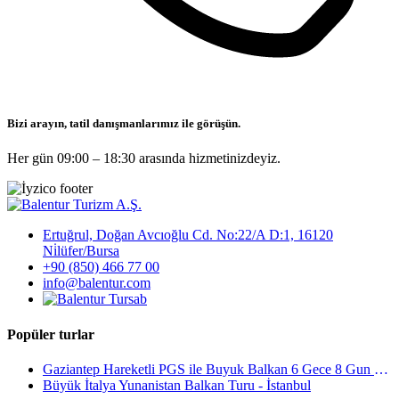
Bizi arayın, tatil danışmanlarımız ile görüşün.
Her gün 09:00 – 18:30 arasında hizmetinizdeyiz.
Ertuğrul, Doğan Avcıoğlu Cd. No:22/A D:1, 16120
Ni̇lüfer/Bursa
+90 (850) 466 77 00
info@balentur.com
Popüler turlar
Gaziantep Hareketli PGS ile Buyuk Balkan 6 Gece 8 Gun Vizesiz SKP-SKP
Büyük İtalya Yunanistan Balkan Turu - İstanbul