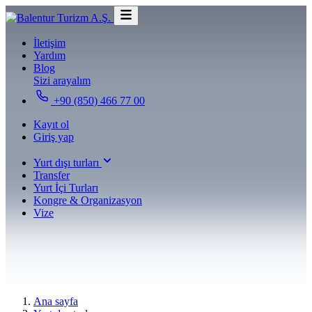
İletişim
Yardım
Blog
Sizi arayalım
+90 (850) 466 77 00
Kayıt ol
Giriş yap
Yurt dışı turları
Transfer
Yurt İçi Turları
Kongre & Organizasyon
Vize
Ana sayfa