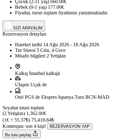
Çocuk (2-11 yaş)
660.00€
Bebek (0-1 yaş)
177.00€
Fiyatlar, turun toplam fiyatlarını yansıtmaktadır.
+90 (542) 794 33 13
SİZİ ARAYALIM
Rezervasyon detayları
Hareket tarihi
14 Ağu 2026 - 18 Ağu 2026
Tur Süresi
5 Gün, 4 Gece
Misafir bilgileri
2 Yetişkin
Kalkış
İstanbul kalkışlı
Ulaşım
Uçak ile
Otel
PGS ile Ekspres Ispanya Turu BCN-MAD
Seyahat tutarı toplam
(2 Yetişkin)
1,362.00€
(1€ = 55.37₺)
75,418.84₺
Kontenjan: son
4
kişi!
REZERVASYON YAP
Bu turu paylaş