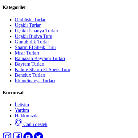
Kategoriler
Otobüslü Turlar
Uçaklı Turlar
Uçaklı İspanya Turları
Uçaklı Budva Turu
Gunubirlik Turlar
Sharm El Sheik Turu
Mısır Turları
Ramazan Bayramı Turları
Bayram Turları
Kahire Sharm El Sheik Turu
Benelux Turları
İskandinavya Turları
Kurumsal
İletişim
Yardım
Hakkımızda
Canlı destek
Select
Sitemizle ilgili deneyiminizi nasıl değerlendirirsiniz?
an