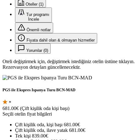
Oteller (1)
Tur programı
İncele
Önemli notlar
Fiyata dahil olan & olmayan hizmetler
Yorumlar (0)
Oteli değiştirmek için, değiştirmek istediğiniz otelin üstüne tıklayın.
Rezervasyon detayları güncellenecektir.
PGS ile Ekspres Ispanya Turu BCN-MAD
*
681.00€
(Çift kişilik oda kişi başı)
Seçili otelin fiyat bilgileri
Çift kişilik oda, kişi başı
681.00€
Çift kişilik oda, ilave yatak
681.00€
Tek kişi
839.00€