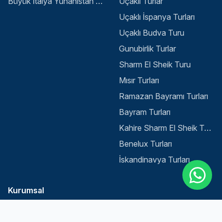
Büyük İtalya Yunanistan Balkan Turu - İstanbul
Uçaklı Turlar
Uçaklı İspanya Turları
Uçaklı Budva Turu
Gunubirlik Turlar
Sharm El Sheik Turu
Mısır Turları
Ramazan Bayramı Turları
Bayram Turları
Select
Sitemizle ilgili deneyiminizi nasıl değerlendirirsiniz?
Kahire Sharm El Sheik Turu
an
option
Benelux Turları
from
İskandinavya Turları
1
Memnun değilim
Çok memnunum
to
5,
Next
with
Kurumsal
1
being
İletişim
Memnun