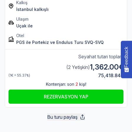
Kalkış
İstanbul kalkışlı
Ulaşım
Uçak ile
Otel
PGS ile Portekiz ve Endulus Turu SVQ-SVQ
Feedback
Seyahat tutarı toplam
1,362.00€
(2 Yetişkin)
75,418.84₺
(1€ = 55.37₺)
Kontenjan: son
2
kişi!
REZERVASYON YAP
Bu turu paylaş