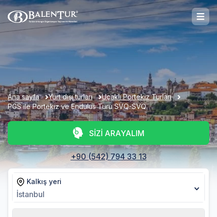
Ana sayfa
Yurt dışı turları
Uçaklı Portekiz Turları
PGS ile Portekiz ve Endulus Turu SVQ-SVQ
SİZİ ARAYALIM
+90 (542) 794 33 13
Kalkış yeri
İstanbul