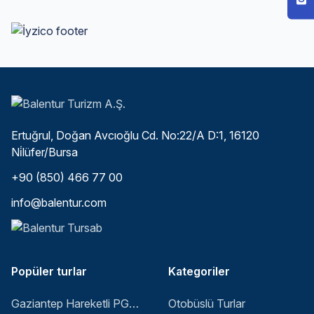
Ertuğrul, Doğan Avcıoğlu Cd. No:22/A D:1, 16120
Ni̇lüfer/Bursa
+90 (850) 466 77 00
info@balentur.com
Popüler turlar
Kategoriler
Gaziantep Hareketli PGS ile Buyuk Balkan 6 Gece 8 Gun Vizesiz SKP-SKP
Otobüslü Turlar