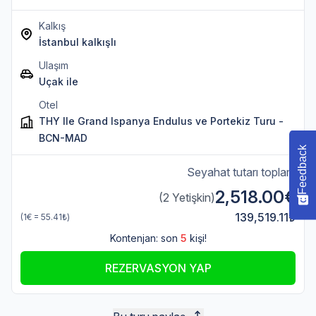
Kalkış
İstanbul kalkışlı
Ulaşım
Uçak ile
Otel
THY Ile Grand Ispanya Endulus ve Portekiz Turu -
BCN-MAD
Feedback
Seyahat tutarı toplam
2,518.00€
(2 Yetişkin)
139,519.11₺
(1€ = 55.41₺)
Kontenjan: son
5
kişi!
REZERVASYON YAP