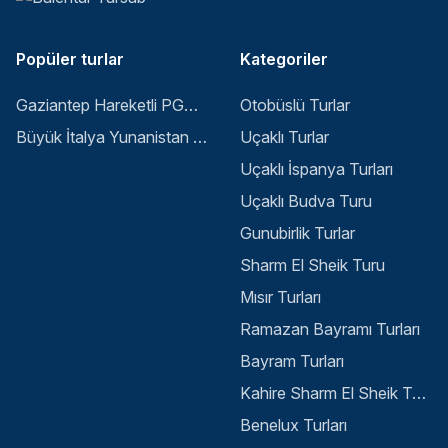
Popüler turlar
Kategoriler
Gaziantep Hareketli PGS ile Buyuk Balkan 6 Gece 8 Gun Vizesiz SKP-SKP
Otobüslü Turlar
Büyük İtalya Yunanistan Balkan Turu - İstanbul
Uçaklı Turlar
Uçaklı İspanya Turları
Uçaklı Budva Turu
Gunubirlik Turlar
Sharm El Sheik Turu
Mısır Turları
Ramazan Bayramı Turları
Bayram Turları
Kahire Sharm El Sheik Turu
Benelux Turları