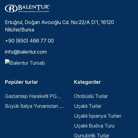
Ertuğrul, Doğan Avcıoğlu Cd. No:22/A D:1, 16120
Ni̇lüfer/Bursa
+90 (850) 466 77 00
info@balentur.com
Popüler turlar
Kategoriler
Gaziantep Hareketli PGS ile Buyuk Balkan 6 Gece 8 Gun Vizesiz SKP-SKP
Otobüslü Turlar
Büyük İtalya Yunanistan Balkan Turu - İstanbul
Uçaklı Turlar
Uçaklı İspanya Turları
Uçaklı Budva Turu
Gunubirlik Turlar