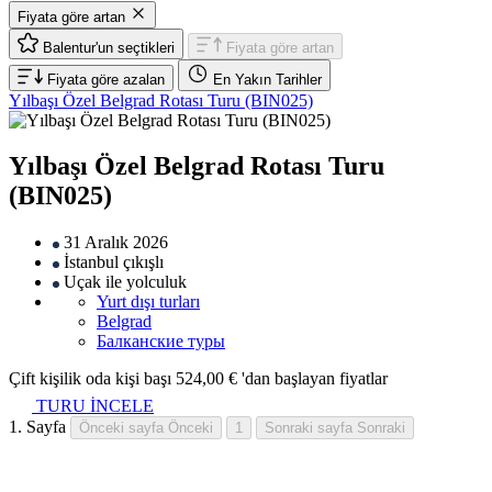
Fiyata göre artan
Balentur'un seçtikleri
Fiyata göre artan
Fiyata göre azalan
En Yakın Tarihler
Yılbaşı Özel Belgrad Rotası Turu (BIN025)
Yılbaşı Özel Belgrad Rotası Turu
(BIN025)
31 Aralık 2026
İstanbul
çıkışlı
Uçak
ile yolculuk
Yurt dışı turları
Belgrad
Балканские туры
Çift kişilik oda kişi başı
524,00 €
'dan başlayan fiyatlar
TURU İNCELE
1. Sayfa
Önceki sayfa
Önceki
1
Sonraki sayfa
Sonraki