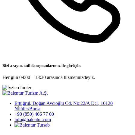
Bizi arayın, tatil danışmanlarımız ile görüşün.
Her gün 09:00 – 18:30 arasında hizmetinizdeyiz.
Ertuğrul, Doğan Avcıoğlu Cd. No:22/A D:1, 16120
Ni̇lüfer/Bursa
+90 (850) 466 77 00
info@balentur.com