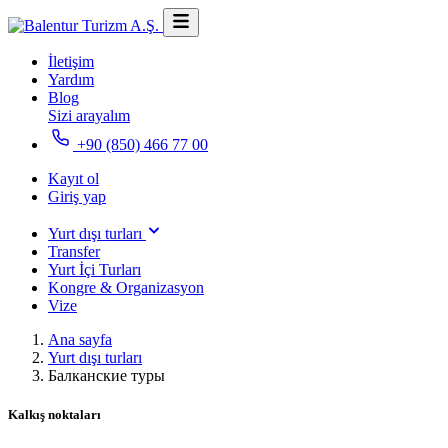
İletişim
Yardım
Blog
Sizi arayalım
+90 (850) 466 77 00
Kayıt ol
Giriş yap
Yurt dışı turları
Transfer
Yurt İçi Turları
Kongre & Organizasyon
Vize
Ana sayfa
Yurt dışı turları
Балканские туры
Kalkış noktaları