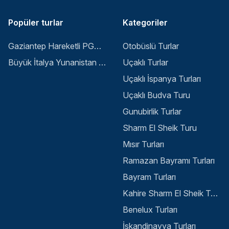
Popüler turlar
Kategoriler
Gaziantep Hareketli PGS ile Buyuk Balkan 6 Gece 8 Gun Vizesiz SKP-SKP
Otobüslü Turlar
Büyük İtalya Yunanistan Balkan Turu - İstanbul
Uçaklı Turlar
Uçaklı İspanya Turları
Uçaklı Budva Turu
Gunubirlik Turlar
Sharm El Sheik Turu
Mısır Turları
Ramazan Bayramı Turları
Bayram Turları
Kahire Sharm El Sheik Turu
Benelux Turları
İskandinavya Turları