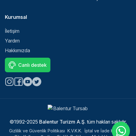
Kurumsal
İletişim
Yardım
Hakkımızda
Canlı destek
Select
Sitemizle ilgili deneyiminizi nasıl değerlendirirsiniz?
an
option
from
©1992-2025
Balentur Turizm A.Ş.
tüm hakları saklıdır.
1
Memnun değilim
Çok memnunum
to
Gizlilik ve Güvenlik Politikası
K.V.K.K.
İptal ve İade Koşulları
5,
Next