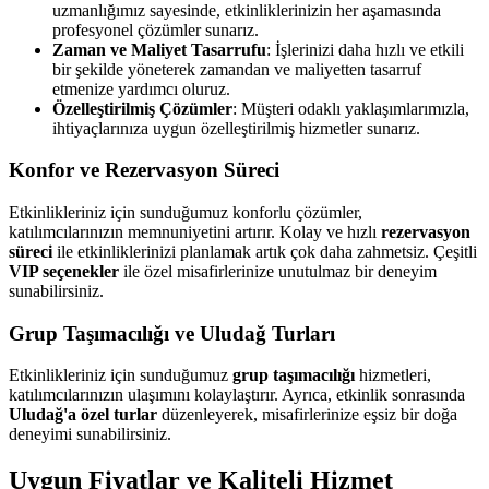
uzmanlığımız sayesinde, etkinliklerinizin her aşamasında
profesyonel çözümler sunarız.
Zaman ve Maliyet Tasarrufu
: İşlerinizi daha hızlı ve etkili
bir şekilde yöneterek zamandan ve maliyetten tasarruf
etmenize yardımcı oluruz.
Özelleştirilmiş Çözümler
: Müşteri odaklı yaklaşımlarımızla,
ihtiyaçlarınıza uygun özelleştirilmiş hizmetler sunarız.
Konfor ve Rezervasyon Süreci
Etkinlikleriniz için sunduğumuz konforlu çözümler,
katılımcılarınızın memnuniyetini artırır. Kolay ve hızlı
rezervasyon
süreci
ile etkinliklerinizi planlamak artık çok daha zahmetsiz. Çeşitli
VIP seçenekler
ile özel misafirlerinize unutulmaz bir deneyim
sunabilirsiniz.
Grup Taşımacılığı ve Uludağ Turları
Etkinlikleriniz için sunduğumuz
grup taşımacılığı
hizmetleri,
katılımcılarınızın ulaşımını kolaylaştırır. Ayrıca, etkinlik sonrasında
Uludağ'a özel turlar
düzenleyerek, misafirlerinize eşsiz bir doğa
deneyimi sunabilirsiniz.
Uygun Fiyatlar ve Kaliteli Hizmet