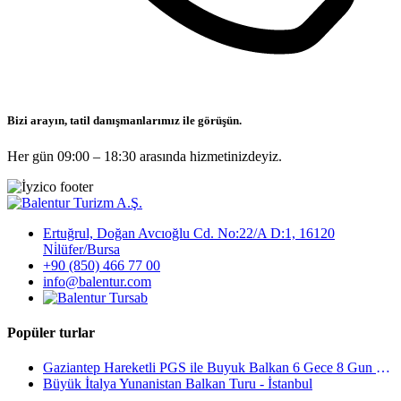
Bizi arayın, tatil danışmanlarımız ile görüşün.
Her gün 09:00 – 18:30 arasında hizmetinizdeyiz.
Ertuğrul, Doğan Avcıoğlu Cd. No:22/A D:1, 16120
Ni̇lüfer/Bursa
+90 (850) 466 77 00
info@balentur.com
Popüler turlar
Gaziantep Hareketli PGS ile Buyuk Balkan 6 Gece 8 Gun Vizesiz SKP-SKP
Büyük İtalya Yunanistan Balkan Turu - İstanbul