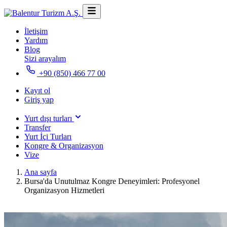
İletişim
Yardım
Blog
Sizi arayalım
+90 (850) 466 77 00
Kayıt ol
Giriş yap
Yurt dışı turları
Transfer
Yurt İçi Turları
Kongre & Organizasyon
Vize
Ana sayfa
Bursa'da Unutulmaz Kongre Deneyimleri: Profesyonel
Organizasyon Hizmetleri