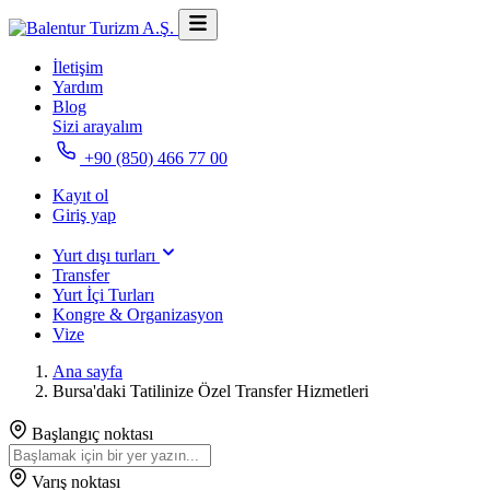
İletişim
Yardım
Blog
Sizi arayalım
+90 (850) 466 77 00
Kayıt ol
Giriş yap
Yurt dışı turları
Transfer
Yurt İçi Turları
Kongre & Organizasyon
Vize
Ana sayfa
Bursa'daki Tatilinize Özel Transfer Hizmetleri
Başlangıç noktası
Varış noktası