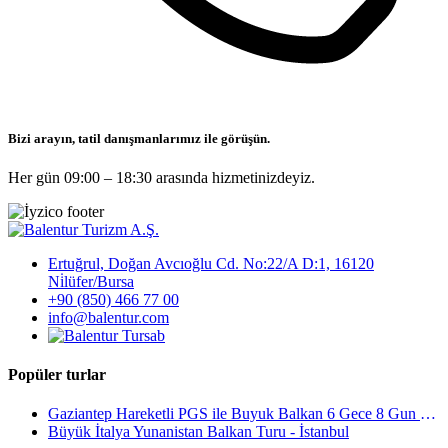
Bizi arayın, tatil danışmanlarımız ile görüşün.
Her gün 09:00 – 18:30 arasında hizmetinizdeyiz.
Ertuğrul, Doğan Avcıoğlu Cd. No:22/A D:1, 16120
Ni̇lüfer/Bursa
+90 (850) 466 77 00
info@balentur.com
Popüler turlar
Gaziantep Hareketli PGS ile Buyuk Balkan 6 Gece 8 Gun Vizesiz SKP-SKP
Büyük İtalya Yunanistan Balkan Turu - İstanbul