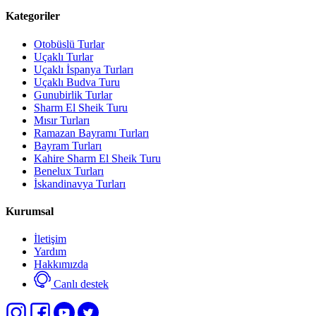
Kategoriler
Otobüslü Turlar
Uçaklı Turlar
Uçaklı İspanya Turları
Uçaklı Budva Turu
Gunubirlik Turlar
Sharm El Sheik Turu
Mısır Turları
Ramazan Bayramı Turları
Bayram Turları
Kahire Sharm El Sheik Turu
Benelux Turları
İskandinavya Turları
Kurumsal
İletişim
Yardım
Hakkımızda
Canlı destek
Select
Sitemizle ilgili deneyiminizi nasıl değerlendirirsiniz?
an