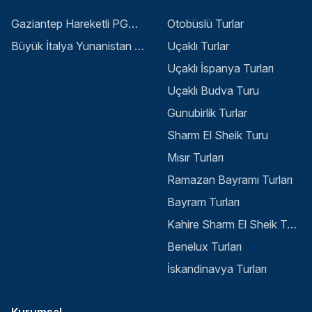
Gaziantep Hareketli PGS ile Buyuk Balkan 6 Gece 8 Gun Vizesiz SKP-SKP
Otobüslü Turlar
Büyük İtalya Yunanistan Balkan Turu - İstanbul
Uçaklı Turlar
Uçaklı İspanya Turları
Uçaklı Budva Turu
Gunubirlik Turlar
Sharm El Sheik Turu
Mısır Turları
Ramazan Bayramı Turları
Bayram Turları
Kahire Sharm El Sheik Turu
Benelux Turları
İskandinavya Turları