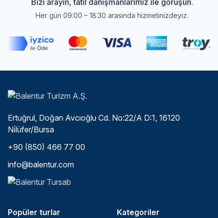
Bizi arayın, tatil danışmanlarımız ile görüşün.
Her gün 09:00 – 18:30 arasında hizmetinizdeyiz.
Ertuğrul, Doğan Avcıoğlu Cd. No:22/A D:1, 16120
Ni̇lüfer/Bursa
+90 (850) 466 77 00
info@balentur.com
Popüler turlar
Kategoriler