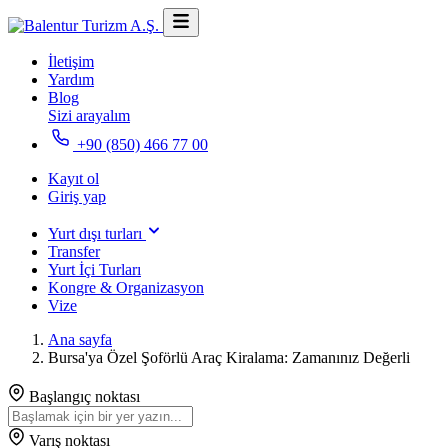
İletişim
Yardım
Blog
Sizi arayalım
+90 (850) 466 77 00
Kayıt ol
Giriş yap
Yurt dışı turları
Transfer
Yurt İçi Turları
Kongre & Organizasyon
Vize
Ana sayfa
Bursa'ya Özel Şoförlü Araç Kiralama: Zamanınız Değerli
Başlangıç noktası
Varış noktası