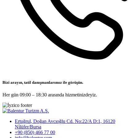
Bizi arayın, tatil danışmanlarımız ile görüşün.
Her gün 09:00 – 18:30 arasında hizmetinizdeyiz.
Ertuğrul, Doğan Avcıoğlu Cd. No:22/A D:1, 16120
Ni̇lüfer/Bursa
+90 (850) 466 77 00
info@balentur.com