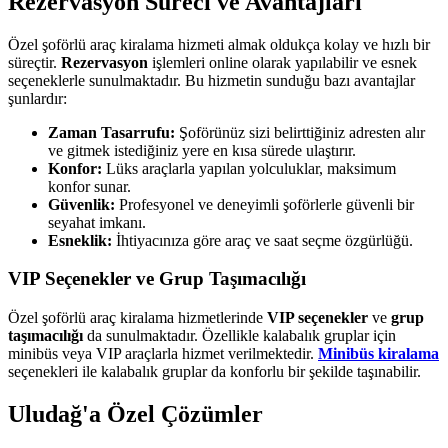
Rezervasyon Süreci ve Avantajları
Özel şoförlü araç kiralama hizmeti almak oldukça kolay ve hızlı bir
süreçtir.
Rezervasyon
işlemleri online olarak yapılabilir ve esnek
seçeneklerle sunulmaktadır. Bu hizmetin sunduğu bazı avantajlar
şunlardır:
Zaman Tasarrufu:
Şoförünüz sizi belirttiğiniz adresten alır
ve gitmek istediğiniz yere en kısa sürede ulaştırır.
Konfor:
Lüks araçlarla yapılan yolculuklar, maksimum
konfor sunar.
Güvenlik:
Profesyonel ve deneyimli şoförlerle güvenli bir
seyahat imkanı.
Esneklik:
İhtiyacınıza göre araç ve saat seçme özgürlüğü.
VIP Seçenekler ve Grup Taşımacılığı
Özel şoförlü araç kiralama hizmetlerinde
VIP seçenekler
ve
grup
taşımacılığı
da sunulmaktadır. Özellikle kalabalık gruplar için
minibüs veya VIP araçlarla hizmet verilmektedir.
Minibüs kiralama
seçenekleri ile kalabalık gruplar da konforlu bir şekilde taşınabilir.
Uludağ'a Özel Çözümler