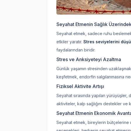
Seyahat Etmenin Sağlık Üzerindeki
Seyahat etmek, sadece ruhu beslemekl
etkiler yaratır.
Stres seviyelerini düş
faydalarından biridir.
Stres ve Anksiyeteyi Azaltma
Günlük yaşamın stresinden uzaklaşmak, se
keşfetmek, endorfin salgılanmasına nede
Fiziksel Aktivite Artışı
Seyahat sırasında yapılan yürüyüşler, doğa
aktiviteler, kalp sağlığını destekler ve 
Seyahat Etmenin Ekonomik Avantaj
Seyahat etmek, bireylerin bütçelerine uyg
seçenekleri, herkesin seyahat etmesin