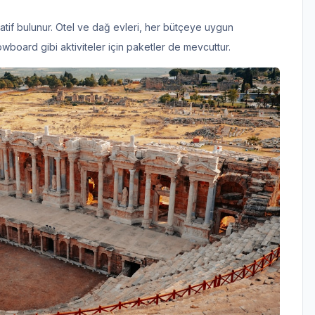
atif bulunur. Otel ve dağ evleri, her bütçeye uygun
wboard gibi aktiviteler için paketler de mevcuttur.