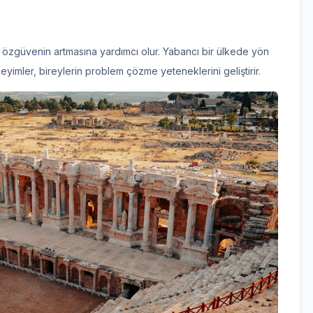
, özgüvenin artmasına yardımcı olur. Yabancı bir ülkede yön
eyimler, bireylerin problem çözme yeteneklerini geliştirir.