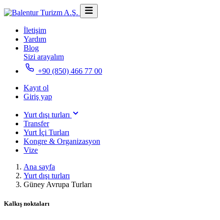
İletişim
Yardım
Blog
Sizi arayalım
+90 (850) 466 77 00
Kayıt ol
Giriş yap
Yurt dışı turları
Transfer
Yurt İçi Turları
Kongre & Organizasyon
Vize
Ana sayfa
Yurt dışı turları
Güney Avrupa Turları
Kalkış noktaları