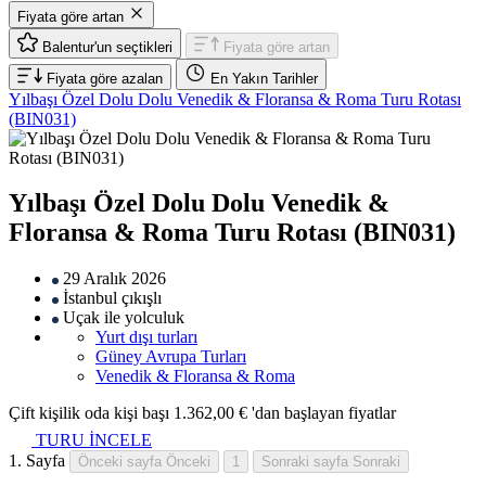
Fiyata göre artan
Balentur'un seçtikleri
Fiyata göre artan
Fiyata göre azalan
En Yakın Tarihler
Yılbaşı Özel Dolu Dolu Venedik & Floransa & Roma Turu Rotası
(BIN031)
Yılbaşı Özel Dolu Dolu Venedik &
Floransa & Roma Turu Rotası (BIN031)
29 Aralık 2026
İstanbul
çıkışlı
Uçak
ile yolculuk
Yurt dışı turları
Güney Avrupa Turları
Venedik & Floransa & Roma
Çift kişilik oda kişi başı
1.362,00 €
'dan başlayan fiyatlar
TURU İNCELE
1. Sayfa
Önceki sayfa
Önceki
1
Sonraki sayfa
Sonraki