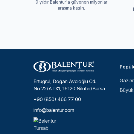
9 yıldır Balentur'a güvenen milyonlar
arasına katılın.
Popüle
Ertuğrul, Doğan Avcıoğlu Cd.
No:22/A D:1, 16120 Ni̇lüfer/Bursa
+90 (850) 466 77 00
info@balentur.com