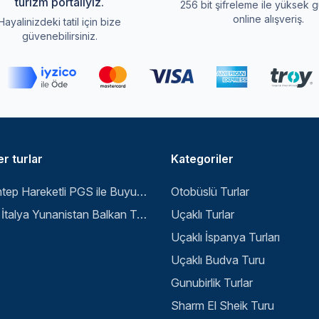
turizm portalıyız.
256 bit şifreleme ile yüksek g
online alışveriş.
Hayalinizdeki tatil için bize
güvenebilirsiniz.
r turlar
Kategoriler
Gaziantep Hareketli PGS ile Buyuk Balkan 6 Gece 8 Gun Vizesiz SKP-SKP
Otobüslü Turlar
Büyük İtalya Yunanistan Balkan Turu - İstanbul
Uçaklı Turlar
Uçaklı İspanya Turları
Uçaklı Budva Turu
Gunubirlik Turlar
Sharm El Sheik Turu