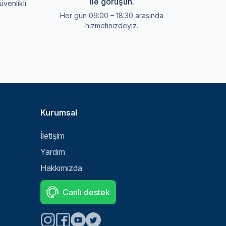
ile görüşün.
üvenlikli
Her gün 09:00 – 18:30 arasında
hizmetinizdeyiz.
Kurumsal
İletişim
Yardım
Hakkımızda
Canlı destek