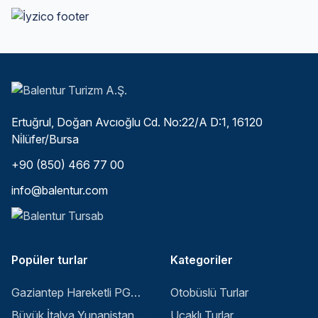
Ertuğrul, Doğan Avcıoğlu Cd. No:22/A D:1, 16120
Ni̇lüfer/Bursa
+90 (850) 466 77 00
info@balentur.com
Popüler turlar
Kategoriler
Gaziantep Hareketli PGS ile Buyuk Balkan 6 Gece 8 Gun Vizesiz SKP-SKP
Otobüslü Turlar
Büyük İtalya Yunanistan Balkan Turu - İstanbul
Uçaklı Turlar