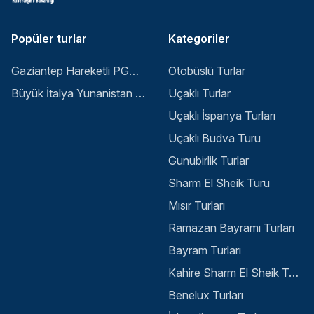
Popüler turlar
Kategoriler
Gaziantep Hareketli PGS ile Buyuk Balkan 6 Gece 8 Gun Vizesiz SKP-SKP
Otobüslü Turlar
Büyük İtalya Yunanistan Balkan Turu - İstanbul
Uçaklı Turlar
Uçaklı İspanya Turları
Uçaklı Budva Turu
Gunubirlik Turlar
Sharm El Sheik Turu
Mısır Turları
Ramazan Bayramı Turları
Bayram Turları
Kahire Sharm El Sheik Turu
Benelux Turları