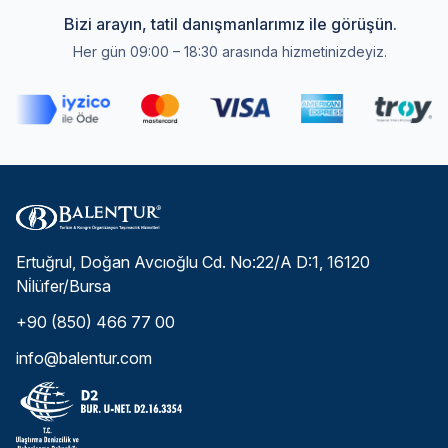
Bizi arayın, tatil danışmanlarımız ile görüşün.
Her gün 09:00 – 18:30 arasında hizmetinizdeyiz.
Ertuğrul, Doğan Avcıoğlu Cd. No:22/A D:1, 16120
Ni̇lüfer/Bursa
+90 (850) 466 77 00
info@balentur.com