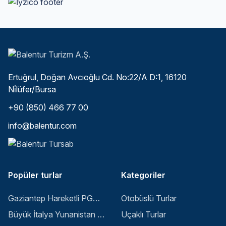
Ertuğrul, Doğan Avcıoğlu Cd. No:22/A D:1, 16120
Ni̇lüfer/Bursa
+90 (850) 466 77 00
info@balentur.com
Popüler turlar
Kategoriler
Gaziantep Hareketli PGS ile Buyuk Balkan 6 Gece 8 Gun Vizesiz SKP-SKP
Otobüslü Turlar
Büyük İtalya Yunanistan Balkan Turu - İstanbul
Uçaklı Turlar