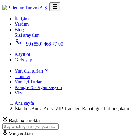
İletişim
Yardım
Blog
Sizi arayalım
+90 (850) 466 77 00
Kayıt ol
Giriş yap
Yurt dışı turları
Transfer
Yurt İçi Turları
Kongre & Organizasyon
Vize
Ana sayfa
İstanbul-Bursa Arası VIP Transfer: Rahatlığın Tadını Çıkarın
Başlangıç noktası
Varış noktası