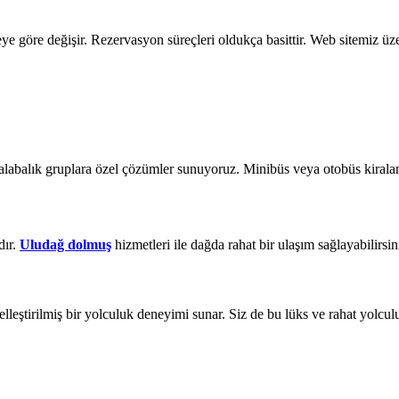
eye göre değişir. Rezervasyon süreçleri oldukça basittir. Web sitemiz üze
 kalabalık gruplara özel çözümler sunuyoruz. Minibüs veya otobüs kiralama
dır.
Uludağ dolmuş
hizmetleri ile dağda rahat bir ulaşım sağlayabilirsin
iselleştirilmiş bir yolculuk deneyimi sunar. Siz de bu lüks ve rahat yol