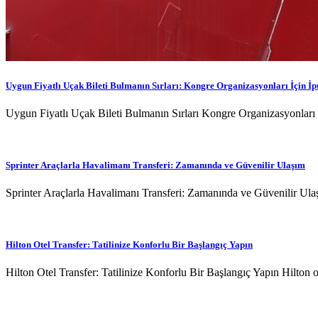
Uygun Fiyatlı Uçak Bileti Bulmanın Sırları: Kongre Organizasyonları İçin İp
Uygun Fiyatlı Uçak Bileti Bulmanın Sırları Kongre Organizasyonları 
Sprinter Araçlarla Havalimanı Transferi: Zamanında ve Güvenilir Ulaşım
Sprinter Araçlarla Havalimanı Transferi: Zamanında ve Güvenilir Ul
Hilton Otel Transfer: Tatilinize Konforlu Bir Başlangıç Yapın
Hilton Otel Transfer: Tatilinize Konforlu Bir Başlangıç Yapın Hilton o