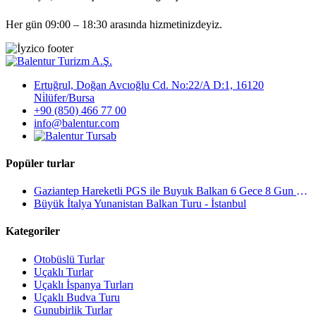
Her gün 09:00 – 18:30 arasında hizmetinizdeyiz.
Ertuğrul, Doğan Avcıoğlu Cd. No:22/A D:1, 16120
Ni̇lüfer/Bursa
+90 (850) 466 77 00
info@balentur.com
Popüler turlar
Gaziantep Hareketli PGS ile Buyuk Balkan 6 Gece 8 Gun Vizesiz SKP-SKP
Büyük İtalya Yunanistan Balkan Turu - İstanbul
Kategoriler
Otobüslü Turlar
Uçaklı Turlar
Uçaklı İspanya Turları
Uçaklı Budva Turu
Gunubirlik Turlar