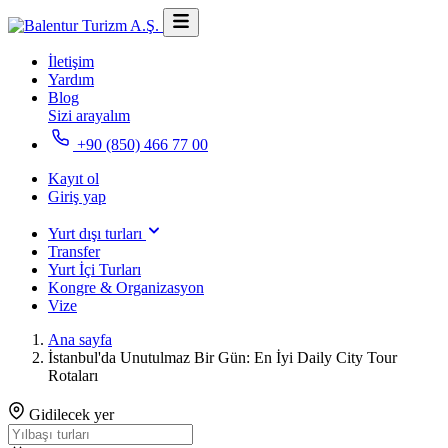
İletişim
Yardım
Blog
Sizi arayalım
+90 (850) 466 77 00
Kayıt ol
Giriş yap
Yurt dışı turları
Transfer
Yurt İçi Turları
Kongre & Organizasyon
Vize
Ana sayfa
İstanbul'da Unutulmaz Bir Gün: En İyi Daily City Tour
Rotaları
Gidilecek yer