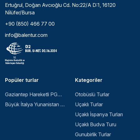
Ertuğrul, Doğan Avcıoğlu Cd. No:22/A D:1, 16120
Ni̇lüfer/Bursa
+90 (850) 466 77 00
info@balentur.com
Popüler turlar
Kategoriler
Gaziantep Hareketli PGS ile Buyuk Balkan 6 Gece 8 Gun Vizesiz SKP-SKP
Otobüslü Turlar
Büyük İtalya Yunanistan Balkan Turu - İstanbul
Uçaklı Turlar
Uçaklı İspanya Turları
Uçaklı Budva Turu
Gunubirlik Turlar