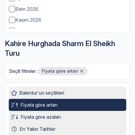
Ekim 2026
Kasım 2026
Aralık 2026
Ocak 2027
Kahire Hurghada Sharm El Sheikh
Turu
Şubat 2027
Mart 2027
Seçili filtreler :
Fiyata göre artan
Nisan 2027
Mayıs 2027
Balentur'un seçtikleri
Haziran 2027
Fiyata göre artan
Temmuz 2027
Fiyata göre azalan
En Yakın Tarihler