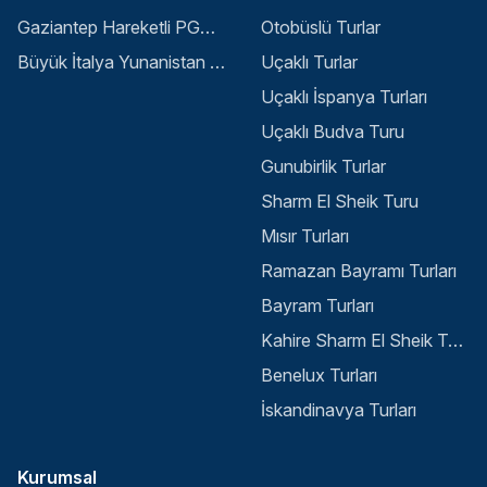
Gaziantep Hareketli PGS ile Buyuk Balkan 6 Gece 8 Gun Vizesiz SKP-SKP
Otobüslü Turlar
Büyük İtalya Yunanistan Balkan Turu - İstanbul
Uçaklı Turlar
Uçaklı İspanya Turları
Uçaklı Budva Turu
Gunubirlik Turlar
Sharm El Sheik Turu
Mısır Turları
Ramazan Bayramı Turları
Bayram Turları
Kahire Sharm El Sheik Turu
Benelux Turları
İskandinavya Turları
Kurumsal