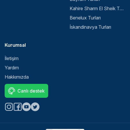
Kahire Sharm El Sheik Turu
Benelux Turları
İskandinavya Turları
Kurumsal
İletişim
Yardım
Hakkımızda
Canlı destek
Select
Sitemizle ilgili deneyiminizi nasıl değerlendirirsiniz?
an
option