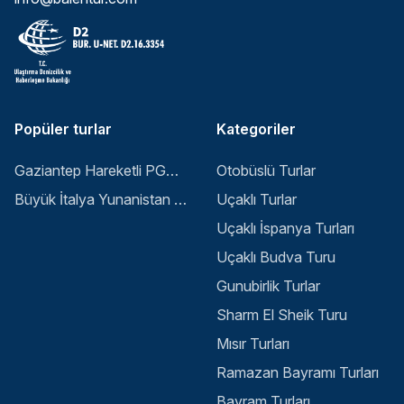
Popüler turlar
Kategoriler
Gaziantep Hareketli PGS ile Buyuk Balkan 6 Gece 8 Gun Vizesiz SKP-SKP
Otobüslü Turlar
Büyük İtalya Yunanistan Balkan Turu - İstanbul
Uçaklı Turlar
Uçaklı İspanya Turları
Uçaklı Budva Turu
Gunubirlik Turlar
Sharm El Sheik Turu
Mısır Turları
Ramazan Bayramı Turları
Bayram Turları