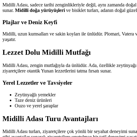
Midilli Adası, sadece tarihi zenginlikleriyle değil, aynı zamanda doğal 
sunar.
Midilli doğa yürüyüşleri
ve bisiklet turları, adanın doğal güzell
Plajlar ve Deniz Keyfi
Midilli, uzun kumsalları ve sakin koyları ile ünlüdür. Plomari, Vatera 
yaşatır.
Lezzet Dolu Midilli Mutfağı
Midilli Adası, zengin mutfağıyla da ünlüdür. Ada, özellikle zeytinyağı 
ziyaretçilere otantik Yunan lezzetlerini tatma fırsatı sunar.
Yerel Lezzetler ve Tavsiyeler
Zeytinyağlı yemekler
Taze deniz ürünleri
Ouzo ve yerel şaraplar
Midilli Adası Turu Avantajları
Midilli Adası turları, ziyaretçilere çok yönlü bir seyahat deneyimi suna
gibi avantajlar sunarak ziyaretçilere unutulmaz bir tatil deneyimi yaşatı