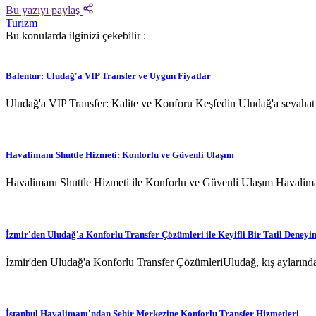
Bu yazıyı paylaş
Turizm
Bu konularda ilginizi çekebilir :
Balentur: Uludağ'a VIP Transfer ve Uygun Fiyatlar
Uludağ'a VIP Transfer: Kalite ve Konforu Keşfedin Uludağ'a seyahat pl
Havalimanı Shuttle Hizmeti: Konforlu ve Güvenli Ulaşım
Havalimanı Shuttle Hizmeti ile Konforlu ve Güvenli Ulaşım Havaliman
İzmir'den Uludağ'a Konforlu Transfer Çözümleri ile Keyifli Bir Tatil Deneyi
İzmir'den Uludağ'a Konforlu Transfer ÇözümleriUludağ, kış aylarında k
İstanbul Havalimanı'ndan Şehir Merkezine Konforlu Transfer Hizmetleri