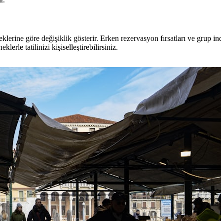
neklerine göre değişiklik gösterir. Erken rezervasyon fırsatları ve grup 
lerle tatilinizi kişiselleştirebilirsiniz.