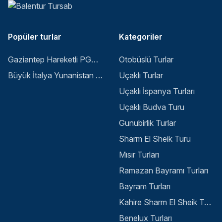
Popüler turlar
Kategoriler
Gaziantep Hareketli PGS ile Buyuk Balkan 6 Gece 8 Gun Vizesiz SKP-SKP
Otobüslü Turlar
Büyük İtalya Yunanistan Balkan Turu - İstanbul
Uçaklı Turlar
Uçaklı İspanya Turları
Uçaklı Budva Turu
Gunubirlik Turlar
Sharm El Sheik Turu
Mısır Turları
Ramazan Bayramı Turları
Bayram Turları
Kahire Sharm El Sheik Turu
Benelux Turları