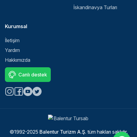
İskandinavya Turları
Kurumsal
İletişim
Yardım
Hakkımızda
Canlı destek
Select
Sitemizle ilgili deneyiminizi nasıl değerlendirirsiniz?
an
option
from
©1992-2025
Balentur Turizm A.Ş.
tüm hakları saklıdır.
1
Memnun değilim
Çok memnunum