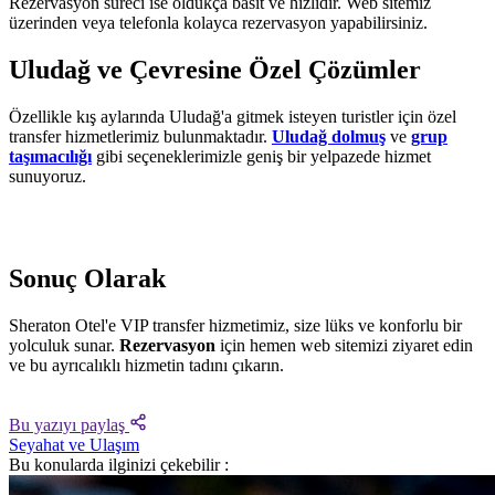
Rezervasyon süreci ise oldukça basit ve hızlıdır. Web sitemiz
üzerinden veya telefonla kolayca rezervasyon yapabilirsiniz.
Uludağ ve Çevresine Özel Çözümler
Özellikle kış aylarında Uludağ'a gitmek isteyen turistler için özel
transfer hizmetlerimiz bulunmaktadır.
Uludağ dolmuş
ve
grup
taşımacılığı
gibi seçeneklerimizle geniş bir yelpazede hizmet
sunuyoruz.
Sonuç Olarak
Sheraton Otel'e VIP transfer hizmetimiz, size lüks ve konforlu bir
yolculuk sunar.
Rezervasyon
için hemen web sitemizi ziyaret edin
ve bu ayrıcalıklı hizmetin tadını çıkarın.
Bu yazıyı paylaş
Seyahat ve Ulaşım
Bu konularda ilginizi çekebilir :