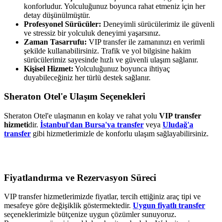
konforludur. Yolculuğunuz boyunca rahat etmeniz için her
detay düşünülmüştür.
Profesyonel Sürücüler:
Deneyimli sürücülerimiz ile güvenli
ve stressiz bir yolculuk deneyimi yaşarsınız.
Zaman Tasarrufu:
VIP transfer ile zamanınızı en verimli
şekilde kullanabilirsiniz. Trafik ve yol bilgisine hakim
sürücülerimiz sayesinde hızlı ve güvenli ulaşım sağlanır.
Kişisel Hizmet:
Yolculuğunuz boyunca ihtiyaç
duyabileceğiniz her türlü destek sağlanır.
Sheraton Otel'e Ulaşım Seçenekleri
Sheraton Otel'e ulaşmanın en kolay ve rahat yolu
VIP transfer
hizmeti
dir.
İstanbul'dan Bursa'ya transfer
veya
Uludağ'a
transfer
gibi hizmetlerimizle de konforlu ulaşım sağlayabilirsiniz.
Fiyatlandırma ve Rezervasyon Süreci
VIP transfer hizmetlerimizde fiyatlar, tercih ettiğiniz araç tipi ve
mesafeye göre değişiklik göstermektedir.
Uygun fiyatlı transfer
seçeneklerimizle bütçenize uygun çözümler sunuyoruz.