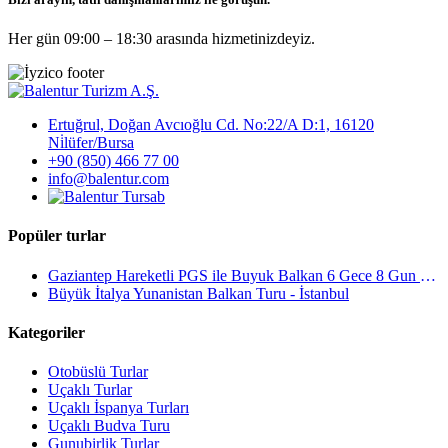
Her gün 09:00 – 18:30 arasında hizmetinizdeyiz.
Ertuğrul, Doğan Avcıoğlu Cd. No:22/A D:1, 16120
Ni̇lüfer/Bursa
+90 (850) 466 77 00
info@balentur.com
Popüler turlar
Gaziantep Hareketli PGS ile Buyuk Balkan 6 Gece 8 Gun Vizesiz SKP-SKP
Büyük İtalya Yunanistan Balkan Turu - İstanbul
Kategoriler
Otobüslü Turlar
Uçaklı Turlar
Uçaklı İspanya Turları
Uçaklı Budva Turu
Gunubirlik Turlar