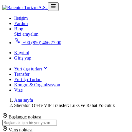
İletişim
Yardım
Blog
Sizi arayalım
+90 (850) 466 77 00
Kayıt ol
Giriş yap
Yurt dışı turları
Transfer
Yurt İçi Turları
Kongre & Organizasyon
Vize
Ana sayfa
Sheraton Otel'e VIP Transfer: Lüks ve Rahat Yolculuk
Başlangıç noktası
Varış noktası