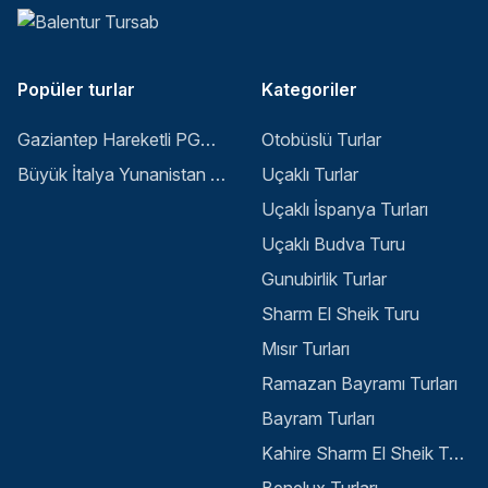
Popüler turlar
Kategoriler
Gaziantep Hareketli PGS ile Buyuk Balkan 6 Gece 8 Gun Vizesiz SKP-SKP
Otobüslü Turlar
Büyük İtalya Yunanistan Balkan Turu - İstanbul
Uçaklı Turlar
Uçaklı İspanya Turları
Uçaklı Budva Turu
Gunubirlik Turlar
Sharm El Sheik Turu
Mısır Turları
Ramazan Bayramı Turları
Bayram Turları
Kahire Sharm El Sheik Turu
Benelux Turları