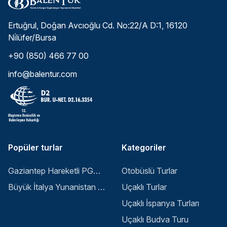
Ertuğrul, Doğan Avcıoğlu Cd. No:22/A D:1, 16120
Ni̇lüfer/Bursa
+90 (850) 466 77 00
info@balentur.com
Popüler turlar
Kategoriler
Gaziantep Hareketli PGS ile Buyuk Balkan 6 Gece 8 Gun Vizesiz SKP-SKP
Otobüslü Turlar
Büyük İtalya Yunanistan Balkan Turu - İstanbul
Uçaklı Turlar
Uçaklı İspanya Turları
Uçaklı Budva Turu