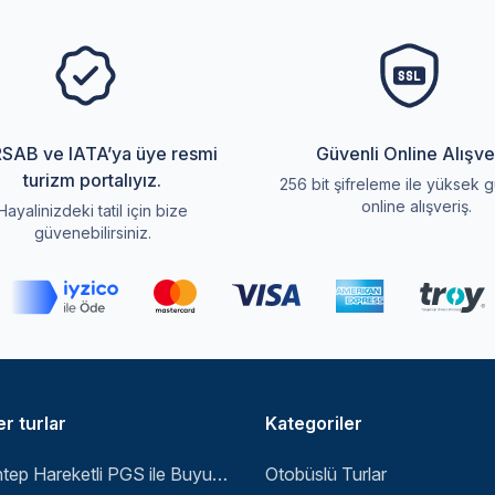
SAB ve IATA’ya üye resmi
Güvenli Online Alışve
turizm portalıyız.
256 bit şifreleme ile yüksek g
online alışveriş.
Hayalinizdeki tatil için bize
güvenebilirsiniz.
r turlar
Kategoriler
Gaziantep Hareketli PGS ile Buyuk Balkan 6 Gece 8 Gun Vizesiz SKP-SKP
Otobüslü Turlar