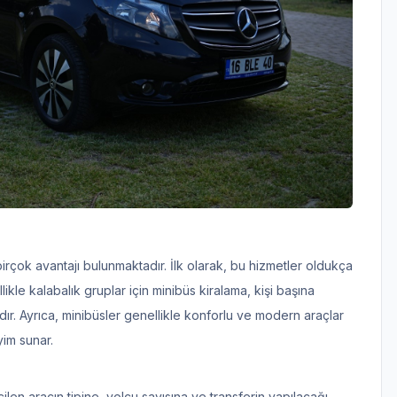
rçok avantajı bulunmaktadır. İlk olarak, bu hizmetler oldukça
likle kalabalık gruplar için minibüs kiralama, kişi başına
ır. Ayrıca, minibüsler genellikle konforlu ve modern araçlar
im sunar.
çilen aracın tipine, yolcu sayısına ve transferin yapılacağı