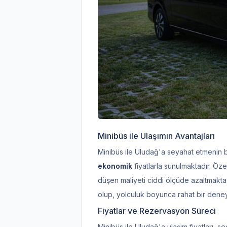
Minibüs ile Ulaşımın Avantajları
Minibüs ile Uludağ'a seyahat etmenin bi
ekonomik
fiyatlarla sunulmaktadır. Özel
düşen maliyeti ciddi ölçüde azaltmaktad
olup, yolculuk boyunca rahat bir deney
Fiyatlar ve Rezervasyon Süreci
Minibüs ile Uludağ'a ulaşım fiyatları, se