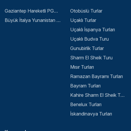
Gaziantep Hareketli PGS ile Buyuk Balkan 6 Gece 8 Gun Vizesiz SKP-SKP
Otobüslü Turlar
Büyük İtalya Yunanistan Balkan Turu - İstanbul
Uçaklı Turlar
Uçaklı İspanya Turları
Uçaklı Budva Turu
Gunubirlik Turlar
Sharm El Sheik Turu
Mısır Turları
Ramazan Bayramı Turları
Bayram Turları
Kahire Sharm El Sheik Turu
Benelux Turları
İskandinavya Turları