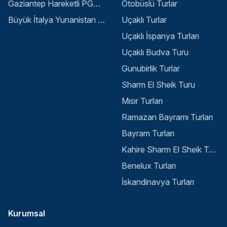
Gaziantep Hareketli PGS ile Buyuk Balkan 6 Gece 8 Gun Vizesiz SKP-SKP
Otobüslü Turlar
Büyük İtalya Yunanistan Balkan Turu - İstanbul
Uçaklı Turlar
Uçaklı İspanya Turları
Uçaklı Budva Turu
Gunubirlik Turlar
Sharm El Sheik Turu
Mısır Turları
Ramazan Bayramı Turları
Bayram Turları
Kahire Sharm El Sheik Turu
Benelux Turları
İskandinavya Turları
Kurumsal