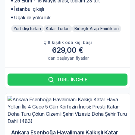
29 Ekim - 15 Mayıs
arası, toplam
23
tur.
İstanbul
çıkışlı
Uçak
ile yolculuk
Yurt dışı turları
Katar Turları
Birleşik Arap Emirlikleri
Çift kişilik oda kişi başı
629,00 €
'dan başlayan fiyatlar
TURU İNCELE
Ankara Esenboğa Havalimanı Kalkışlı Katar