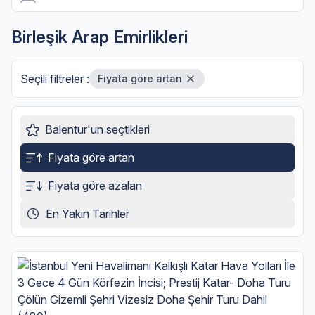
Aralık 2026
Ocak 2027
Birleşik Arap Emirlikleri
Şubat 2027
Seçili filtreler :
Fiyata göre artan
Mart 2027
Nisan 2027
Balentur'un seçtikleri
Mayıs 2027
Fiyata göre artan
Haziran 2027
Temmuz 2027
Fiyata göre azalan
En Yakın Tarihler